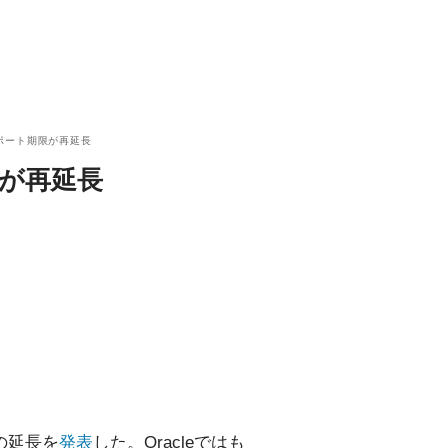
のサポート期限が再延長
期限が再延長
トの延長を
発表
した。Oracleではも