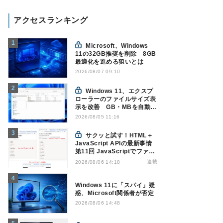
アクセスランキング
Microsoft、Windows
11の32GB推奨を削除 8GB
最適化を進める狙いとは
2026/08/07 09:10
Windows 11、エクスプ
ローラーのファイルサイズ表
示を改善 GB・MBを自動表
示へ
2026/08/05 11:16
サクッと試す！HTML＋
JavaScript APIの最新事情
第11回 JavaScriptでファイ
ル管理！Origin Private File
連載
2026/08/06 14:18
Systemを活用する
Windows 11に「スパイ」疑
惑、Microsoft関係者が否定
2026/08/06 14:48