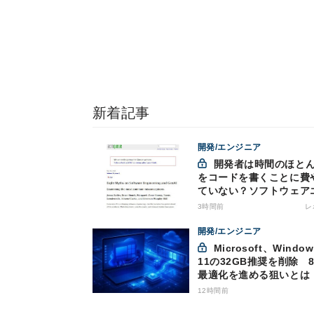
新着記事
開発/エンジニア
開発者は時間のほとんど
をコードを書くことに費
ていない？ソフトウェア
ジニアリングにおけるAI
3時間前
レ
つの神話への賛否
開発/エンジニア
Microsoft、Windows
11の32GB推奨を削除 8
最適化を進める狙いとは
12時間前