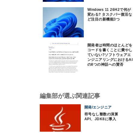
Windows 11 26H2で何が
変わる? タスクバー復活な
ど注目の新機能3つ
開発者は時間のほとんどを
コードを書くことに費やし
ていない?ソフトウェアエ
ンジニアリングにおけるAI
の8つの神話への賛否
編集部が選ぶ関連記事
開発/エンジニア
符号なし整数の演算
API、JDK8に導入