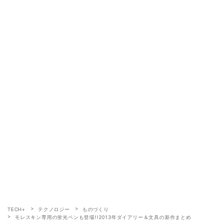
TECH+
テクノロジー
ものづくり
モレスキン専用の蛍光ペンも登場!!2013年ダイアリー＆文具の新作まとめ