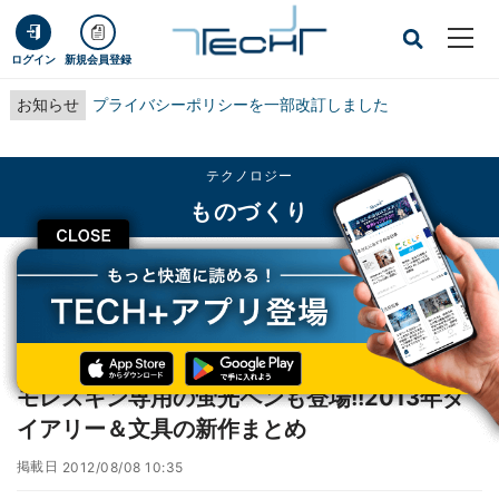
ログイン
新規会員登録
お知らせ
プライバシーポリシーを一部改訂しました
テクノロジー
ものづくり
CLOSE
TECH+
テクノロジー
ものづくり
モレスキン専用の蛍光ペンも登場!!2013年ダイアリー＆文具の新作まとめ
レポート
モレスキン専用の蛍光ペンも登場!!2013年ダ
イアリー＆文具の新作まとめ
掲載日
2012/08/08 10:35