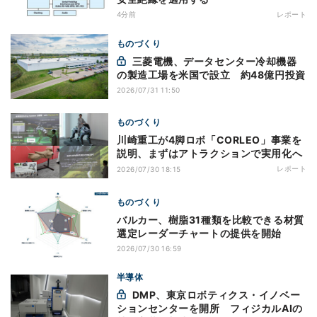
4分前
レポート
ものづくり
三菱電機、データセンター冷却機器
の製造工場を米国で設立 約48億円投資
2026/07/31 11:50
ものづくり
川崎重工が4脚ロボ「CORLEO」事業を
説明、まずはアトラクションで実用化へ
レポート
2026/07/30 18:15
ものづくり
バルカー、樹脂31種類を比較できる材質
選定レーダーチャートの提供を開始
2026/07/30 16:59
半導体
DMP、東京ロボティクス・イノベー
ションセンターを開所 フィジカルAIの