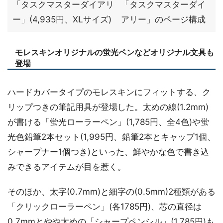
「タスクマスターダイアリ
「タスクマスターダイ
ー」(4,935円、XLサイズ)
アリー」のページ構成
モレスキンオリジナルの蛍光ペンなどオリジナル文具も
登場
ハードカバータイプのモレスキンにフィットする、ク
リップつきの筆記用具が登場した。太めの線(1.2mm)
が書ける「蛍光ローラーペン」(1,785円、全4色)や蛍
光色鉛筆2本セット(1,995円、鉛筆2本とキャップ1個、
シャープナー1個つき)といった、鮮やかな色で書き込
みできるアイテムが目を惹く。
そのほか、太字(0.7mm)と細字の(0.5mm)2種類がある
「クリックローラーペン」(各1785円)、芯の直径は
0.7mmとやや太めの「シャープペンシル」(1,785円)も