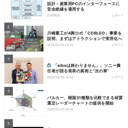
設計 - 産業用PCのインターフェースに
安全絶縁を適用する
23時間前
レポート
川崎重工が4脚ロボ「CORLEO」事業を
説明、まずはアトラクションで実用化へ
レポート
2026/07/30 18:15
「aiboは終わりません」。ソニー責
任者が語る発表の真相と“次の章”
レポート
2026/06/30 15:00
バルカー、樹脂31種類を比較できる材質
選定レーダーチャートの提供を開始
2026/07/30 16:59