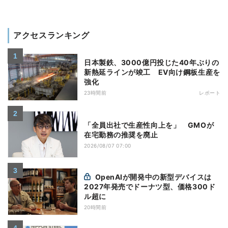
アクセスランキング
日本製鉄、3000億円投じた40年ぶりの
新熱延ラインが竣工 EV向け鋼板生産を
強化
23時間前
レポート
「全員出社で生産性向上を」 GMOが
在宅勤務の推奨を廃止
2026/08/07 07:00
OpenAIが開発中の新型デバイスは
2027年発売でドーナツ型、価格300ド
ル超に
20時間前