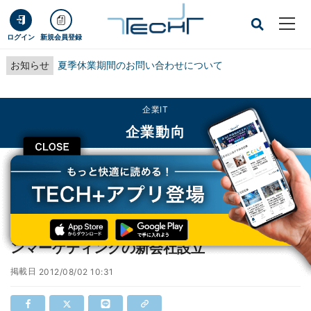
ログイン
新規会員登録
お知らせ
夏季休業期間のお問い合わせについて
企業IT
企業動向
CLOSE
TECH+
企業IT
企業動向
NTTコム、gooリサーチなど継承するオンラインマーケティングの新会社設立
NTTコム、gooリサーチなど継承するオンライ
ンマーケティングの新会社設立
掲載日
2012/08/02 10:31