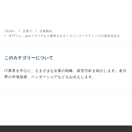
TECH+
企業IT
企業動向
NTTコム、gooリサーチなど継承するオンラインマーケティングの新会社設立
このカテゴリーについて
IT業界を中心に、さまざまな企業の戦略、経営方針を紹介します。各分
野の市場規模、ベンダーシェアなどもお伝えします。