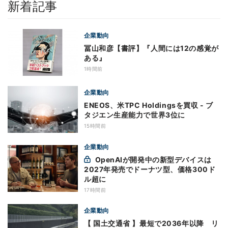
新着記事
企業動向
冨山和彦【書評】『人間には12の感覚が
ある』
1時間前
企業動向
ENEOS、米TPC Holdingsを買収 - ブ
タジエン生産能力で世界3位に
15時間前
企業動向
OpenAIが開発中の新型デバイスは
2027年発売でドーナツ型、価格300ド
ル超に
17時間前
企業動向
【 国土交通省 】最短で2036年以降 リ