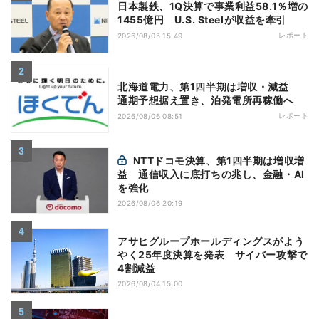
日本製鉄、1Q決算で事業利益58.1％増の
1455億円 U.S. Steelが収益を牽引
レポート
2026/08/05 15:49
北海道電力、第1四半期は増収・減益
通期予想据え置き、泊発電所再稼働へ
レポート
2026/08/06 08:51
NTTドコモ決算、第1四半期は増収増
益 通信収入に底打ちの兆し、金融・AI
を強化
2026/08/06 20:19
アサヒグループホールディングスがよう
やく25年度決算を発表 サイバー攻撃で
4割減益
2026/08/04 15:00