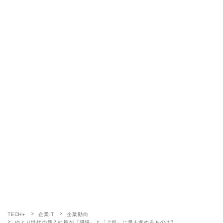
TECH+
企業IT
企業動向
ゆとり世代の新入社員が「職場」と「上司」に最も求めるものは?