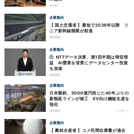
4分前
企業動向
【 国土交通省 】最短で2036年以降 リ
ニア新幹線開業が前進
2時間前
企業動向
NTTデータ決算、第1四半期は増収増
益 AI需要を背景にデータセンター投資
を加速
2時間前
企業動向
日本製鉄、3000億円投じた40年ぶりの
新熱延ラインが竣工 EV向け鋼板生産を
強化
3時間前
レポート
企業動向
【 農林水産省 】コメ民間在庫量が過去