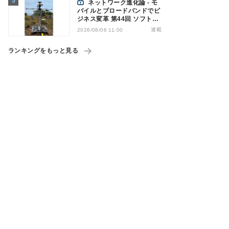
ネットワーク進化論 - モ
バイルとブロードバンドでビ
ジネス変革 第44回 ソフトバ
ンクが「HAPS」のプレ商用
連載
2026/08/06 11:00
サービス開始を表明、本格的
な商用展開のめどは
ランキングをもっと見る