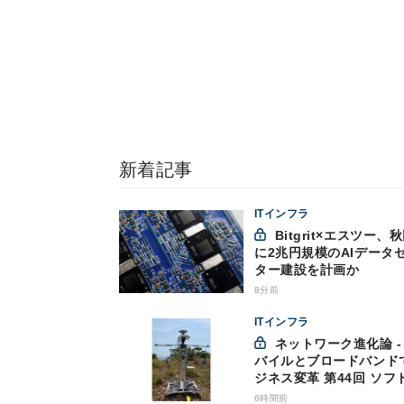
新着記事
ITインフラ
Bitgrit×エスツー、秋田市
に2兆円規模のAIデータ
ター建設を計画か
8分前
ITインフラ
ネットワーク進化論 - モ
バイルとブロードバンド
ジネス変革 第44回 ソフ
ンクが「HAPS」のプレ
6時間前