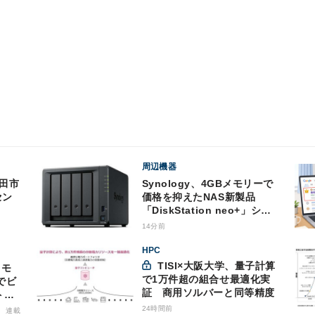
周辺機器
Synology、4GBメモリーで
セン
価格を抑えたNAS新製品
「DiskStation neo+」シリ
ーズ
14分前
HPC
TISI×大阪大学、量子計算
で1万件超の組合せ最適化実
でビ
証 商用ソルバーと同等精度
トバ
商用
24時間前
連載