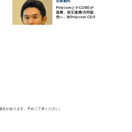
企業動向
PolycomとV-CUBEが
提携、相互連携/共同販
売へ - 米Polycom CEO
も来日
場合があります。予めご了承ください。