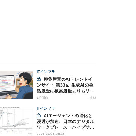
ITインフラ
柳谷智宣のAIトレンドイ
ンサイト 第33回 生成AIの会
話履歴は検索履歴よりもリス
キー？今のうちに情報漏洩対
1時間前
連載
策を万全にしておこう
ITインフラ
AIエージェントの進化と
浸透が加速、日本のデジタル
ワークプレース・ハイプサイ
クルをガートナーが発表
2026/08/05 15:22