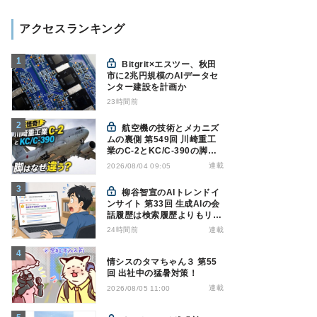
アクセスランキング
Bitgrit×エスツー、秋田
市に2兆円規模のAIデータセ
ンター建設を計画か
23時間前
航空機の技術とメカニズ
ムの裏側 第549回 川崎重工
業のC-2とKC/C-390の脚は
なぜ違う? - 降着装置は複雑
連載
2026/08/04 09:05
怪奇(5)|軍用輸送機(10)
柳谷智宣のAIトレンドイ
ンサイト 第33回 生成AIの会
話履歴は検索履歴よりもリス
キー？今のうちに情報漏洩対
24時間前
連載
策を万全にしておこう
情シスのタマちゃん３ 第55
回 出社中の猛暑対策！
連載
2026/08/05 11:00