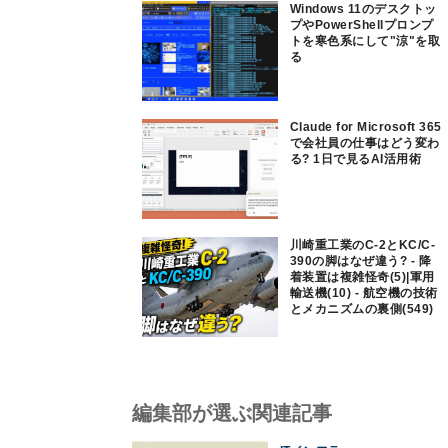
Windows 11のデスクトッ
プやPowerShellプロンプ
トを寒色系にして"涼"を取
る
Claude for Microsoft 365
で会社員の仕事はどう変わ
る? 1日で見るAI活用術
川崎重工業のC-2とKC/C-
390の脚はなぜ違う? - 降
着装置は複雑怪奇(5)|軍用
輸送機(10) - 航空機の技術
とメカニズムの裏側(549)
編集部が選ぶ関連記事