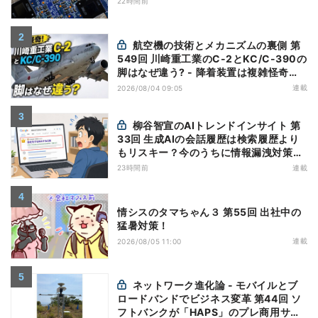
22時間前
航空機の技術とメカニズムの裏側 第
549回 川崎重工業のC-2とKC/C-390の
脚はなぜ違う? - 降着装置は複雑怪奇
(5)|軍用輸送機(10)
連載
2026/08/04 09:05
柳谷智宣のAIトレンドインサイト 第
33回 生成AIの会話履歴は検索履歴より
もリスキー？今のうちに情報漏洩対策を
万全にしておこう
23時間前
連載
情シスのタマちゃん３ 第55回 出社中の
猛暑対策！
連載
2026/08/05 11:00
ネットワーク進化論 - モバイルとブ
ロードバンドでビジネス変革 第44回 ソ
フトバンクが「HAPS」のプレ商用サー