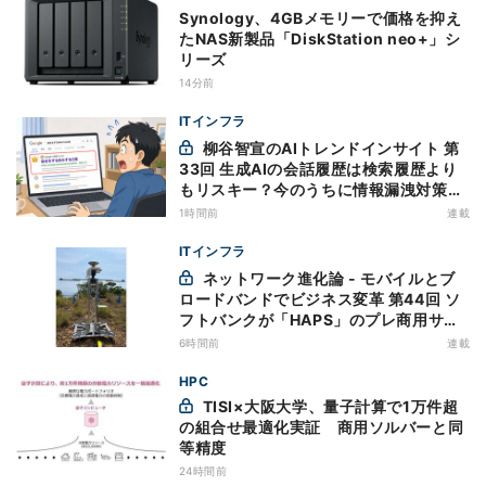
Synology、4GBメモリーで価格を抑え
たNAS新製品「DiskStation neo+」シ
リーズ
14分前
ITインフラ
柳谷智宣のAIトレンドインサイト 第
33回 生成AIの会話履歴は検索履歴より
もリスキー？今のうちに情報漏洩対策を
万全にしておこう
1時間前
連載
ITインフラ
ネットワーク進化論 - モバイルとブ
ロードバンドでビジネス変革 第44回 ソ
フトバンクが「HAPS」のプレ商用サー
ビス開始を表明、本格的な商用展開のめ
6時間前
連載
どは
HPC
TISI×大阪大学、量子計算で1万件超
の組合せ最適化実証 商用ソルバーと同
等精度
24時間前