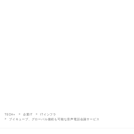
TECH+
企業IT
ITインフラ
ブイキューブ、グローバル接続も可能な音声電話会議サービス