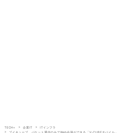
TECH+
企業IT
ITインフラ
ブイキューブ、パケット通信のみでWeb会議ができる「V-CUBEモバイル」