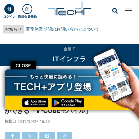
ログイン
新規会員登録
お知らせ
夏季休業期間のお問い合わせについて
企業IT
ITインフラ
CLOSE
TECH+
企業IT
ITインフラ
ブイキューブ、パケット通信のみでWeb会議ができる「V-CUBEモバイル」
ブイキューブ、パケット通信のみでWeb会議
ができる「V-CUBEモバイル」
掲載日
2011/09/27 15:26