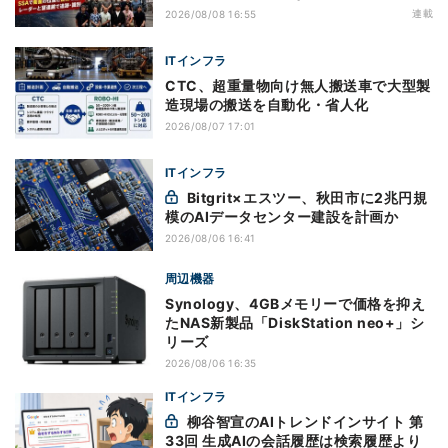
連載
2026/08/08 16:55
ITインフラ
CTC、超重量物向け無人搬送車で大型製
造現場の搬送を自動化・省人化
2026/08/07 17:01
ITインフラ
Bitgrit×エスツー、秋田市に2兆円規
模のAIデータセンター建設を計画か
2026/08/06 16:41
周辺機器
Synology、4GBメモリーで価格を抑え
たNAS新製品「DiskStation neo+」シ
リーズ
2026/08/06 16:35
ITインフラ
柳谷智宣のAIトレンドインサイト 第
33回 生成AIの会話履歴は検索履歴より