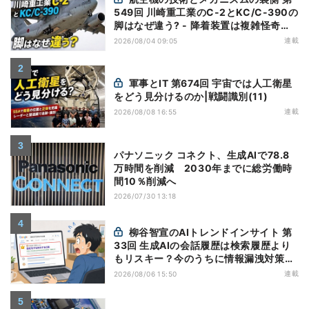
549回 川崎重工業のC-2とKC/C-390の
脚はなぜ違う? - 降着装置は複雑怪奇
(5)|軍用輸送機(10)
連載
2026/08/04 09:05
軍事とIT 第674回 宇宙では人工衛星
をどう見分けるのか|戦闘識別(11)
連載
2026/08/08 16:55
パナソニック コネクト、生成AIで78.8
万時間を削減 2030年までに総労働時
間10％削減へ
2026/07/30 13:18
柳谷智宣のAIトレンドインサイト 第
33回 生成AIの会話履歴は検索履歴より
もリスキー？今のうちに情報漏洩対策を
万全にしておこう
連載
2026/08/06 15:50