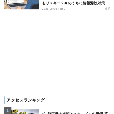
もリスキー？今のうちに情報漏洩対策を
万全にしておこう
連載
2026/08/06 15:50
アクセスランキング
航空機の技術とメカニズムの裏側 第