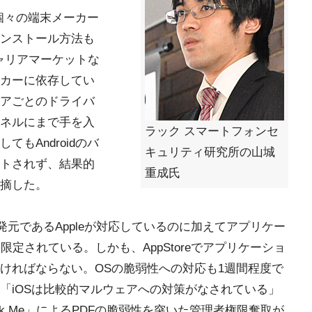
は個々の端末メーカー
ンストール方法も
そしてキャリアマーケットな
カーに依存してい
アごとのドライバ
ネルにまで手を入
ラック スマートフォンセ
もAndroidのバ
キュリティ研究所の山城
トされず、結果的
重成氏
摘した。
発元であるAppleが対応しているのに加えてアプリケー
に限定されている。しかも、AppStoreでアプリケーショ
ければならない。OSの脆弱性への対応も1週間程度で
「iOSは比較的マルウェアへの対策がなされている」
eak Me」によるPDFの脆弱性を突いた管理者権限奪取が