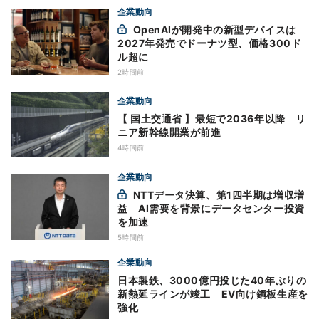
企業動向
OpenAIが開発中の新型デバイスは
2027年発売でドーナツ型、価格300ド
ル超に
2時間前
企業動向
【 国土交通省 】最短で2036年以降 リ
ニア新幹線開業が前進
4時間前
企業動向
NTTデータ決算、第1四半期は増収増
益 AI需要を背景にデータセンター投資
を加速
5時間前
企業動向
日本製鉄、3000億円投じた40年ぶりの
新熱延ラインが竣工 EV向け鋼板生産を
強化