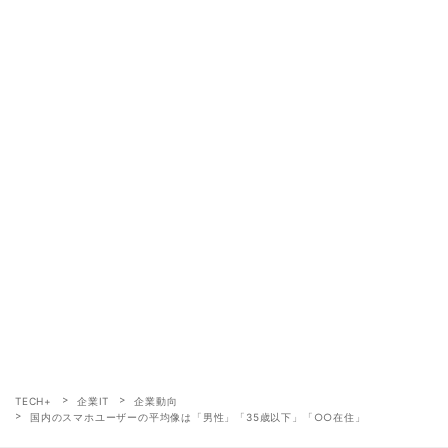
TECH+
企業IT
企業動向
国内のスマホユーザーの平均像は「男性」「35歳以下」「○○在住」