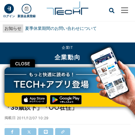
ログイン
新規会員登録
お知らせ
夏季休業期間のお問い合わせについて
企業IT
企業動向
CLOSE
TECH+
企業IT
企業動向
国内のスマホユーザーの平均像は「男性」「35歳以下」「○○在住」
国内のスマホユーザーの平均像は「男性」
「35歳以下」「○○在住」
掲載日
2011/12/07 10:29