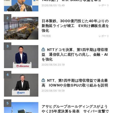
レポート
2026/08/05 15:49
日本製鉄、3000億円投じた40年ぶりの
新熱延ラインが竣工 EV向け鋼板生産を
強化
7時間前
レポート
NTTドコモ決算、第1四半期は増収増
益 通信収入に底打ちの兆し、金融・AI
を強化
2026/08/06 20:19
NTT、第1四半期は増収増益で過去最
高 IOWNや分散GPUの取り組みを説明
2026/08/06 19:09
アサヒグループホールディングスがよう
やく25年度決算を発表 サイバー攻撃で