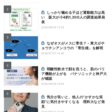
しっかり噛める子ほど運動能力は高
い 阪大が小4約1,200人の調査結果発
表
2026/08/06 13:05
なぜオスがメスに寄生？ - 東大がチ
ョウチンアンコウの「寄生雄」を解明
2026/07/31 14:48
弱酸性軟水で顔を洗うと、肌のバリ
ア機能が上がる パナソニックと神戸大
が確認
2026/08/06 16:05
気分が良いと、他人の“かすかな笑
顔”に気付きやすくなる 理科大など発
見
2026/08/07 15:05