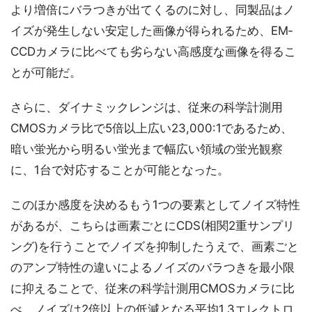
より増倍にバラつきが出てくるのに対し、同製品はノ
イズが発生しない安定した画像が得られるため、EM‐
CCDカメラに比べても劣らない高感度な画像を得るこ
とが可能だ。
さらに、ダイナミックレンジは、従来の科学計測用
CMOSカメラ比で5倍以上広い23,000:1であるため、
暗い蛍光から明るい蛍光まで幅広い領域の蛍光観察
に、1台で対応することが可能となった。
このほか感度を決めるもう1つの要素としてノイズ特性
があるが、こちらは画素ごとにCDS(相関2重サンプリ
ング)を行うことでノイズを抑制したうえで、画素ごと
のアンプ特性の違いによるノイズのバラつきを最小限
に抑えることで、従来の科学計測用CMOSカメラに比
べ、ノイズは2倍以上の低減となる平均1.3エレクトロ