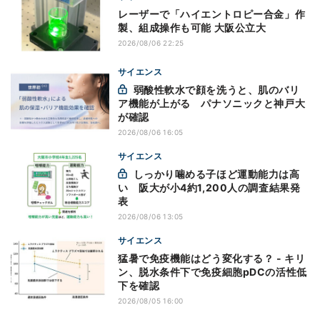
レーザーで「ハイエントロピー合金」作
製、組成操作も可能 大阪公立大
2026/08/06 22:25
サイエンス
弱酸性軟水で顔を洗うと、肌のバリ
ア機能が上がる パナソニックと神戸大
が確認
2026/08/06 16:05
サイエンス
しっかり噛める子ほど運動能力は高
い 阪大が小4約1,200人の調査結果発
表
2026/08/06 13:05
サイエンス
猛暑で免疫機能はどう変化する？ - キリ
ン、脱水条件下で免疫細胞pDCの活性低
下を確認
2026/08/05 16:00