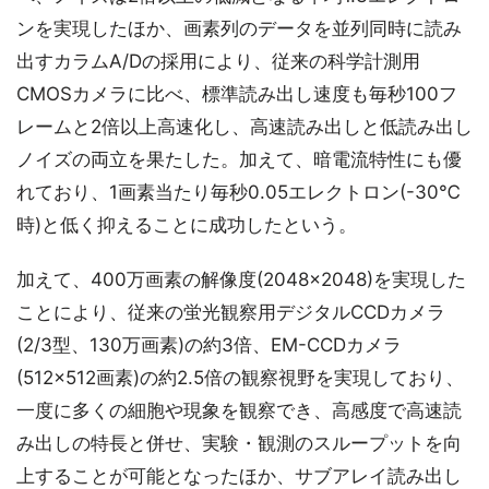
ンを実現したほか、画素列のデータを並列同時に読み
出すカラムA/Dの採用により、従来の科学計測用
CMOSカメラに比べ、標準読み出し速度も毎秒100フ
レームと2倍以上高速化し、高速読み出しと低読み出し
ノイズの両立を果たした。加えて、暗電流特性にも優
れており、1画素当たり毎秒0.05エレクトロン(-30℃
時)と低く抑えることに成功したという。
加えて、400万画素の解像度(2048×2048)を実現した
ことにより、従来の蛍光観察用デジタルCCDカメラ
(2/3型、130万画素)の約3倍、EM-CCDカメラ
(512×512画素)の約2.5倍の観察視野を実現しており、
一度に多くの細胞や現象を観察でき、高感度で高速読
み出しの特長と併せ、実験・観測のスループットを向
上することが可能となったほか、サブアレイ読み出し