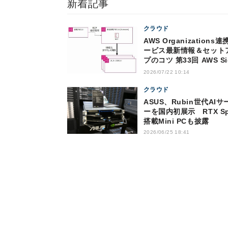
新着記事
クラウド
AWS Organizations連
ービス最新情報＆セット
プのコツ 第33回 AWS Si
InのResource Control
2026/07/22 10:14
Policy（RCP）対応の
トと注意点
クラウド
ASUS、Rubin世代AIサ
ーを国内初展示 RTX Sp
搭載Mini PCも披露
2026/06/25 18:41