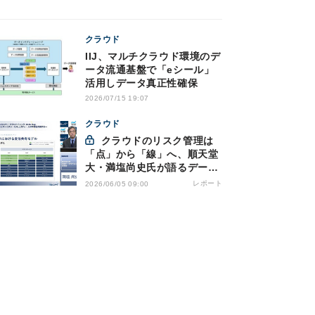
クラウド
IIJ、マルチクラウド環境のデ
ータ流通基盤で「eシール」
活用しデータ真正性確保
2026/07/15 19:07
クラウド
クラウドのリスク管理は
「点」から「線」へ、順天堂
大・満塩尚史氏が語るデータ
駆動型ガバナンスへの移行
レポート
2026/06/05 09:00