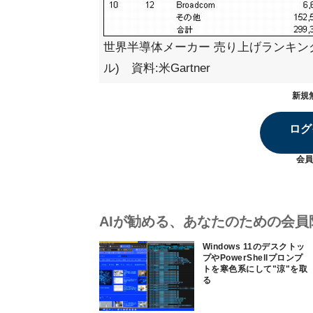
世界半導体メーカー 売り上げランキング
ル) 資料:米Gartner
新規
ログ
会員
AIが勧める、あなたのための会員
Windows 11のデスクトッ
プやPowerShellプロンプ
トを寒色系にして"涼"を取
る