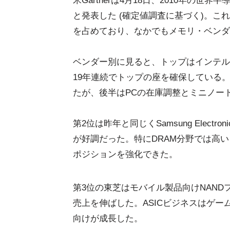
米Gartnerは4月18日、2010年の世界
と発表した (確定値調査に基づく)。これ
を占めており、なかでもメモリ・ベンダ
ベンダー別に見ると、トップはインテルで,
19年連続でトップの座を確保している。
たが、後半はPCの在庫調整とミニノー
第2位は昨年と同じくSamsung Elect
が好調だった。特にDRAM分野では高
ポジションを強化できた。
第3位の東芝はモバイル製品向けNAN
売上を伸ばした。ASICビジネスはゲ
向けが成長した。