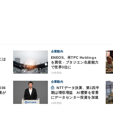
企業動向
ENEOS、米TPC Holdings
には
を買収 - ブタジエン生産能力
で世界3位に
15時間前
企業動向
36
NTTデータ決算、第1四半
業が
期は増収増益 AI需要を背景
にデータセンター投資を加速
19時間前