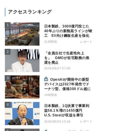
アクセスランキング
日本製鉄、3000億円投じた
40年ぶりの新熱延ラインが竣
工 EV向け鋼板生産を強化
21時間前
レポート
「全員出社で生産性向上
を」 GMOが在宅勤務の推
奨を廃止
2026/08/07 07:00
OpenAIが開発中の新型
デバイスは2027年発売でド
ーナツ型、価格300ドル超に
18時間前
日本製鉄、1Q決算で事業利
益58.1％増の1455億円
U.S. Steelが収益を牽引
レポート
2026/08/05 15:49