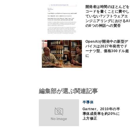
開発者は時間のほとんどを
コードを書くことに費やし
ていない?ソフトウェアエ
ンジニアリングにおけるAI
の8つの神話への賛否
OpenAIが開発中の新型デ
バイスは2027年発売でド
ーナツ型、価格300ドル超
に
編集部が選ぶ関連記事
半導体
Gartner、2010年の半
導体成長率を約20%に
上方修正