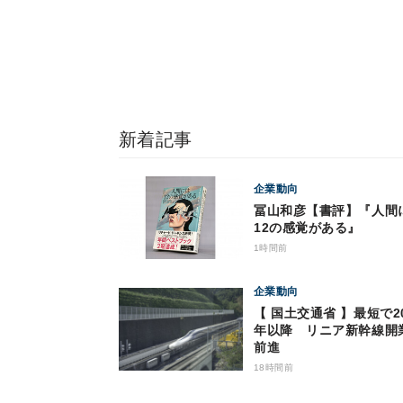
新着記事
企業動向
冨山和彦【書評】『人間
12の感覚がある』
1時間前
企業動向
【 国土交通省 】最短で20
年以降 リニア新幹線開
前進
18時間前