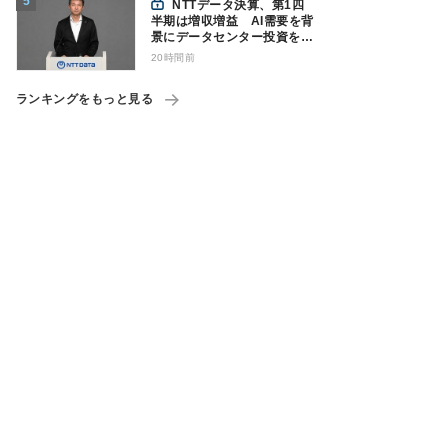
NTTデータ決算、第1四
半期は増収増益 AI需要を背
景にデータセンター投資を加
速
20時間前
ランキングをもっと見る