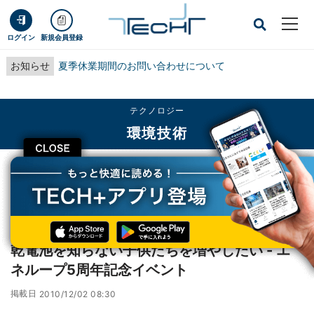
ログイン
新規会員登録
お知らせ
夏季休業期間のお問い合わせについて
テクノロジー
環境技術
CLOSE
TECH+
テクノロジー
環境技術
乾電池を知らない子供たちを増やしたい - エネループ5周年記念イベント
レポート
乾電池を知らない子供たちを増やしたい - エ
ネループ5周年記念イベント
掲載日
2010/12/02 08:30