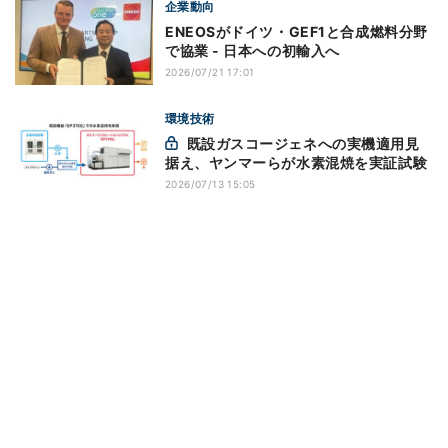
企業動向
ENEOSがドイツ・GEF1と合成燃料分野
で協業 - 日本への初輸入へ
2026/07/21 17:01
環境技術
既設ガスコージェネへの実機適用見
据え、ヤンマーらが水素混焼を実証試験
2026/07/13 15:05