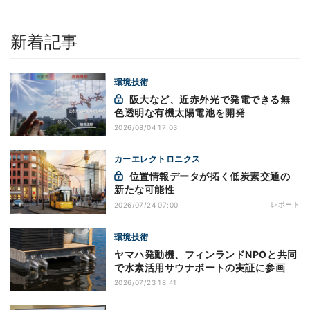
新着記事
環境技術
阪大など、近赤外光で発電できる無
色透明な有機太陽電池を開発
2026/08/04 17:03
カーエレクトロニクス
位置情報データが拓く低炭素交通の
新たな可能性
レポート
2026/07/24 07:00
環境技術
ヤマハ発動機、フィンランドNPOと共同
で水素活用サウナボートの実証に参画
2026/07/23 18:41