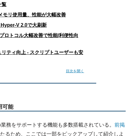
一覧
力/メモリ使用量、性能が大幅改善
yper-V 2.0で大刷新
- プロトコル大幅改善で性能/利便性向
ュリティ向上 - スクリプトユーザーも安
目次を開く
用可能
では、管理者の業務をサポートする機能も多数搭載されている。
前掲
たるため、ここでは一部をピックアップして紹介しよ