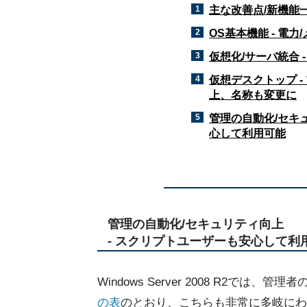
1
主な改善点/新機能
2
OS基本機能 - 電
3
仮想化/サーバ統合 - H
4
仮想デスクトップ 
上、名称も変更に
5
管理の自動化/セキ
心して利用可能
管理の自動化/セキュリティ向上
- スクリプトユーザーも安心して利
Windows Server 2008 R2
の表
のとおり、こちらも非常に多岐にわ