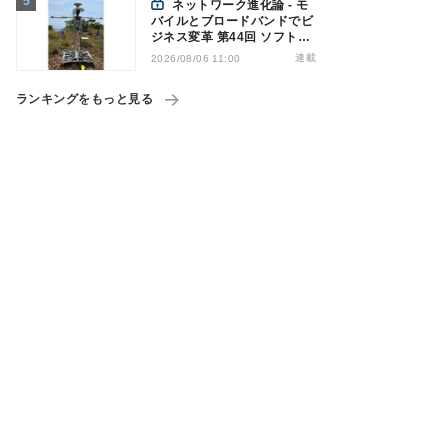
ネットワーク進化論 - モ
バイルとブロードバンドでビ
ジネス変革 第44回 ソフトバ
ンクが「HAPS」のプレ商用
連載
2026/08/06 11:00
サービス開始を表明、本格的
な商用展開のめどは
ランキングをもっと見る