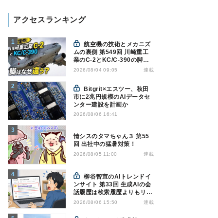
アクセスランキング
航空機の技術とメカニズ
ムの裏側 第549回 川崎重工
業のC-2とKC/C-390の脚は
なぜ違う? - 降着装置は複雑
連載
2026/08/04 09:05
怪奇(5)|軍用輸送機(10)
Bitgrit×エスツー、秋田
市に2兆円規模のAIデータセ
ンター建設を計画か
2026/08/06 16:41
情シスのタマちゃん３ 第55
回 出社中の猛暑対策！
連載
2026/08/05 11:00
柳谷智宣のAIトレンドイ
ンサイト 第33回 生成AIの会
話履歴は検索履歴よりもリス
キー？今のうちに情報漏洩対
連載
2026/08/06 15:50
策を万全にしておこう