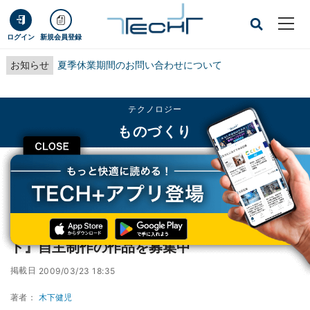
ログイン
新規会員登録
お知らせ
夏季休業期間のお問い合わせについて
テクノロジー
ものづくり
CLOSE
TECH+
テクノロジー
ものづくり
国内最大規模の『第21回 CGアニメコンテスト』自主制作の作品を募集中
国内最大規模の『第21回 CGアニメコンテス
ト』自主制作の作品を募集中
掲載日
2009/03/23 18:35
著者：
木下健児