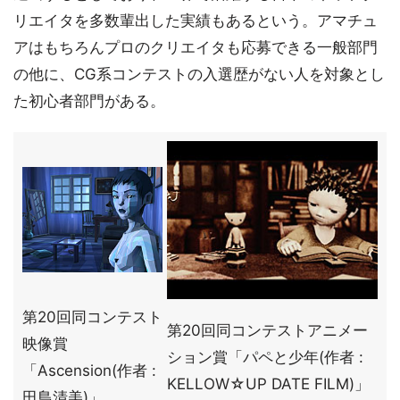
リエイタを多数輩出した実績もあるという。アマチュ
アはもちろんプロのクリエイタも応募できる一般部門
の他に、CG系コンテストの入選歴がない人を対象とし
た初心者部門がある。
第20回同コンテスト
第20回同コンテストアニメー
映像賞
ション賞「パペと少年(作者 :
「Ascension(作者 :
KELLOW☆UP DATE FILM)」
田島清美)」