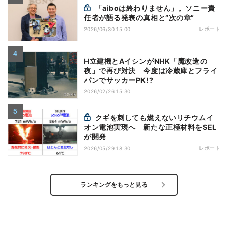
「aiboは終わりません」。ソニー責
任者が語る発表の真相と“次の章”
レポート
2026/06/30 15:00
H立建機とAイシンがNHK「魔改造の
夜」で再び対決 今度は冷蔵庫とフライ
パンでサッカーPK!?
2026/02/26 15:30
クギを刺しても燃えないリチウムイ
オン電池実現へ 新たな正極材料をSEL
が開発
レポート
2026/05/29 18:30
ランキングをもっと見る