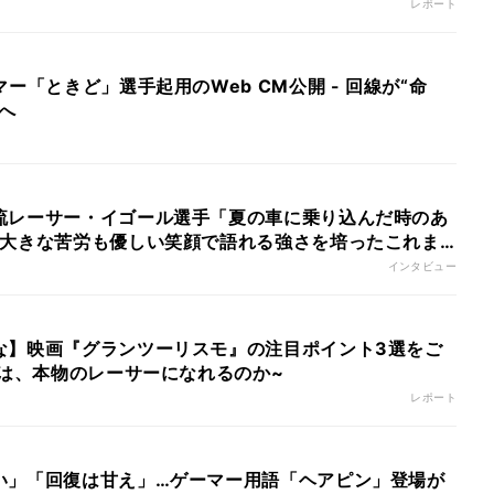
レポート
ー「ときど」選手起用のWeb CM公開 - 回線が“命
へ
流レーサー・イゴール選手「夏の車に乗り込んだ時のあ
」大きな苦労も優しい笑顔で語れる強さを培ったこれま
インタビュー
な】映画『グランツーリスモ』の注目ポイント3選をご
者は、本物のレーサーになれるのか~
レポート
い」「回復は甘え」…ゲーマー用語「ヘアピン」登場が