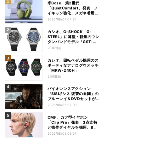
米Bose、第2世代
「QuietComfort」発表 ノ
イキャン強化、メガネ着用時
の低下を抑制
2026/08/07 07:34
カシオ、G-SHOCK「G-
STEEL」に薄型・軽量のウレ
タンバンドモデル「GST-
B1000」
20時間前
カシオ、回転ベゼル採用のス
ポーティなアナログウオッチ
「MRW-240H」
21時間前
バイオレンスアクション
『SISU/シス 復讐の血闘』の
ブルーレイ＆DVDセットが
12月2日に発売
2026/08/06 07:00
CMF、カフ型イヤホン
「Clip Pro」発表 3点支持
と操作ダイヤルを採用、8月
15日発売
2026/08/05 06:57