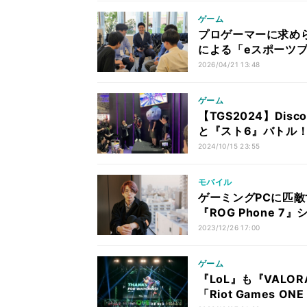
ゲーム
プロゲーマーに求め
による「eスポーツ
2026/04/21 13:48
ゲーム
【TGS2024】Di
と『スト6』バトル
2024/10/15 23:55
モバイル
ゲーミングPCに匹敵す
『ROG Phone 7
2023/12/26 17:00
ゲーム
『LoL』も『VAL
「Riot Games ONE