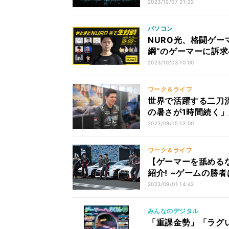
2023/12/07 21:22
パソコン
NURO光、格闘ゲーマ
綱”のゲーマーに訴求
2023/10/03 10:00
ワーク＆ライフ
世界で活躍する二刀
の暑さが1時間続く
での半生
2023/09/15 12:00
ワーク＆ライフ
【ゲーマーを舐める
紹介! ~ゲームの勝
2023/09/01 14:42
みんなのデジタル
「重課金勢」「ラグ