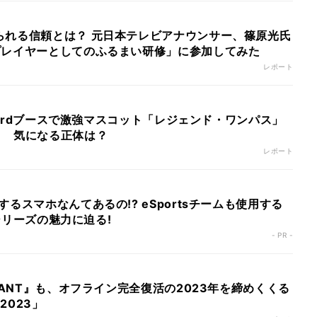
られる信頼とは？ 元日本テレビアナウンサー、篠原光氏
プレイヤーとしてのふるまい研修」に参加してみた
レポート
scordブースで激強マスコット「レジェンド・ワンパス」
！ 気になる正体は？
レポート
るスマホなんてあるの!? eSportsチームも使用する
』シリーズの魅力に迫る!
- PR -
ORANT』も、オフライン完全復活の2023年を締めくくる
 2023」