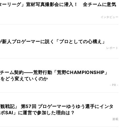
ターリーグ」宣材写真撮影会に潜入！ 全チームに意気
インタビュー
が新人プロゲーマーに説く「プロとしての心構え」
レポート
チーム契約――荒野行動「荒野CHAMPIONSHIP」
ツをどう変えていくのか
- PR -
観戦記」 第57回 プロゲーマーゆうゆう選手にインタ
ポSAI」に運営で参加した理由は？
連載