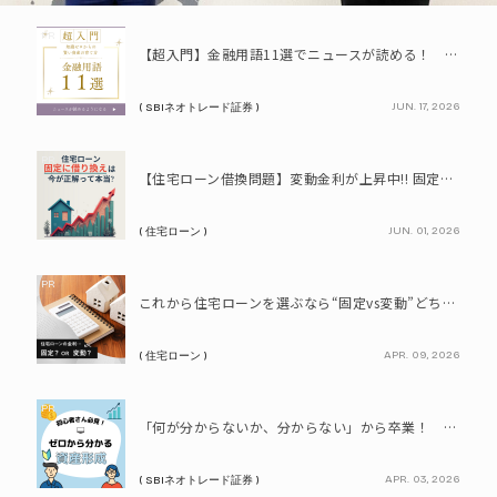
PR
【超入門】金融用語11選でニュースが読める！ 知識ゼロからの賢い資産の育て方
JUN. 17, 2026
( SBIネオトレード証券 )
PR
【住宅ローン借換問題】変動金利が上昇中!! 固定に借り換えるなら今が正解って本当? シミュレーションで比較してみよう
JUN. 01, 2026
( 住宅ローン )
PR
これから住宅ローンを選ぶなら“固定vs変動”どちらが正解? 9割が利用したいと答えた「いま決めなくてもいい」ローンとは!?
APR. 09, 2026
( 住宅ローン )
PR
「何が分からないか、分からない」から卒業！ SBIネオトレード証券で学ぶ、はじめての資産形成
APR. 03, 2026
( SBIネオトレード証券 )