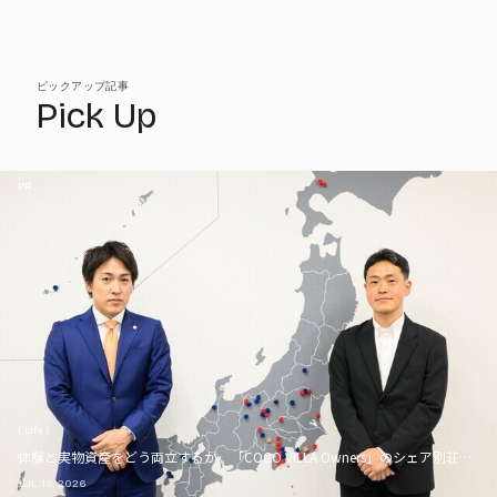
ピックアップ記事
Pick Up
PR
( Life )
体験と実物資産をどう両立するか。「COCO VILLA Owners」のシェア別荘とい
JUL. 16, 2026