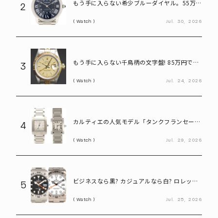
もう手に入らない希少ブルーダイヤル。55万円
2
で狙えるカルティエ「ロンドソロXL」
Watch
Jul.
30,
2026
もう手に入らない千鳥柄の文字盤! 85万円で買
3
えるヴィンテージロレックス「デイトジャスト
Watch
Jul.
24,
2026
Ref.69173」
カルティエの人気モデル「タンクフランセー
4
ズ」。写真だけで新旧モデルを見分けられる?
Watch
Jul.
29,
2026
ビジネスなら黒? カジュアルなら白? ロレック
5
ス「エクスプローラーⅡ」の選び方
Watch
Jul.
25,
2026