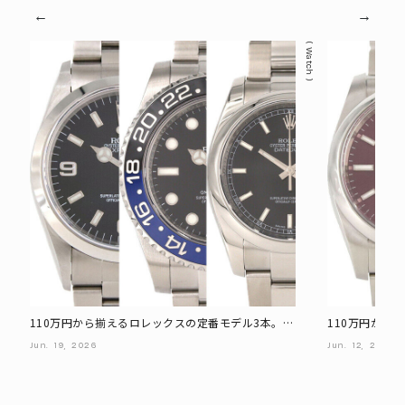
Watch
110万円から揃えるロレックスの定番モデル3本。エ
110万円から
クスプローラーI、デイトジャスト、GMTマスターII
チュアル、シ
Jun.
19,
2026
Jun.
12,
2026