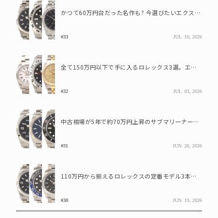
かつて60万円台だった名作も? 今選びたいエクスプローラーとデイトジャストの魅力
#33
JUL. 10, 2026
全て150万円以下で手に入るロレックス3選。エアキング、エクスプローラーⅡ、デイトジャスト
#32
JUL. 03, 2026
中古相場が5年で約70万円上昇のサブマリーナーも、140万円から手に入るロレックス3本
#31
JUN. 26, 2026
110万円から揃えるロレックスの定番モデル3本。エクスプローラーI、デイトジャスト、GMTマスターII
#30
JUN. 19, 2026