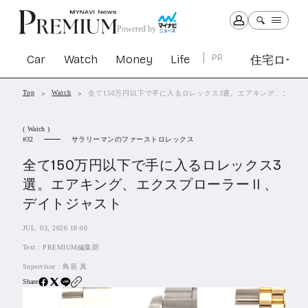
Powered by
Car
Watch
Money
Life
PR
住宅ロー
Top
Watch
全て150万円以下で手に入るロレックス3選。エアキング、エク
Car
Watch
Money
Life
( Watch )
1301
1029
1263
2339
サラリーマンのファーストロレックス
32
全て150万円以下で手に入るロレックス3
PR
選。エアキング、エクスプローラーⅡ、
住宅ローン
デイトジャスト
363
SBIネオトレード証券
27
JUL. 03, 2026 18:00
Text :
PREMIUM編集部
All Articles
Supervisor :
鳥居 真
Share
特集&連載記事