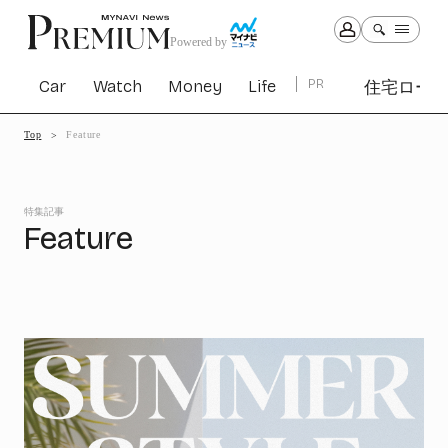
Powered by
Car
Watch
Money
Life
PR
住宅ロー
Top
Feature
Car
Watch
Money
Life
1307
1031
1268
2347
特集記事
Feature
PR
住宅ローン
366
SBIネオトレード証券
27
All Articles
特集&連載記事