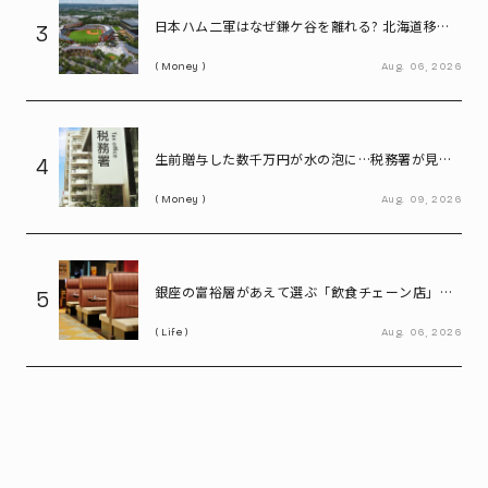
日本ハム二軍はなぜ鎌ケ谷を離れる? 北海道移転
3
で描く「第2のFビレッジ」構想
Money
Aug.
06,
2026
生前贈与した数千万円が水の泡に…税務署が見抜
4
く「名義預金」、追徴課税につながる典型例
Money
Aug.
09,
2026
銀座の富裕層があえて選ぶ「飲食チェーン店」。
5
高級レストランにはない“価値”とは
Life
Aug.
06,
2026