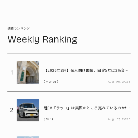
週間ランキング
Weekly Ranking
【2026年8月】個人向け国債、固定5年は2%台へ
1
- 変動10年・固定3年は? 100万円購入時の利子も
Money
Aug.
05,
2026
紹介
軽EV「ラッコ」は実際のところ売れているのか!
2
BYDに最新の販売状況を聞く
Car
Aug.
07,
2026