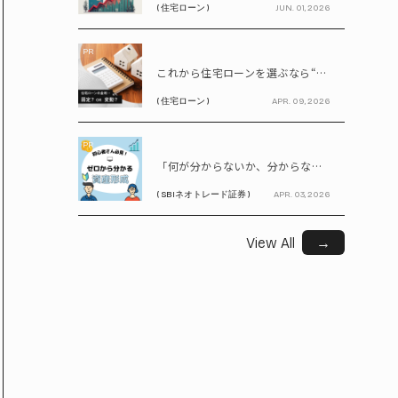
( 住宅ローン )
JUN. 01, 2026
PR
これから住宅ローンを選ぶなら“固定vs変動”どちらが正解? 9割が利用したいと答えた「いま決めなくてもいい」ローンとは!?
( 住宅ローン )
APR. 09, 2026
PR
「何が分からないか、分からない」から卒業！ SBIネオトレード証券で学ぶ、はじめての資産形成
( SBIネオトレード証券 )
APR. 03, 2026
View All
→