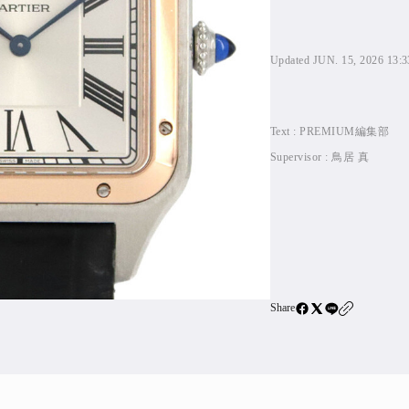
住宅ロー
SBIネ
Updated JUN. 15, 2026 13:3
All Articles
Text :
PREMIUM編集部
Supervisor :
鳥居 真
特集&連載記事
Featur
Series
Share