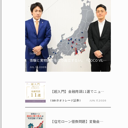
( Life )
体験と実物資産をどう両立するか。「COCO VILLA Owners
JUL. 16, 2026
PR
【超入門】金融用語11選でニュースが読める！ 知識ゼロからの賢い資産の育て方
( SBIネオトレード証券 )
JUN. 17, 2026
PR
【住宅ローン借換問題】変動金利が上昇中!! 固定に借り換えるなら今が正解って本当? シミュレーションで比較してみよう