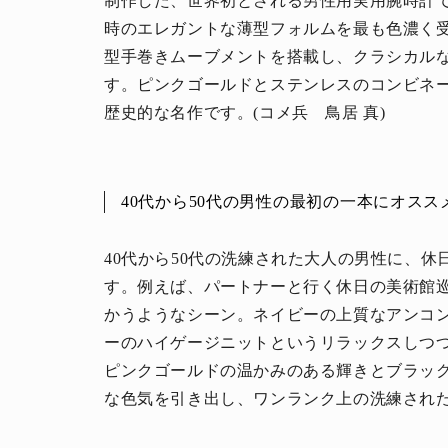
制作した、世界初とされる男性用実用腕時計で
時のエレガントな薄型フォルムを最も色濃く受
型手巻きムーブメントを搭載し、クラシカル
す。ピンクゴールドとステンレスのコンビネ
歴史的な名作です。(コメ兵 鳥居 真)
40代から50代の男性の最初の一本にオスス
40代から50代の洗練された大人の男性に、
す。例えば、パートナーと行く休日の美術館
かうようなシーン。ネイビーの上質なアンコ
ーのハイゲージニットというリラックスしつ
ピンクゴールドの温かみのある輝きとブラッ
な色気を引き出し、ワンランク上の洗練され