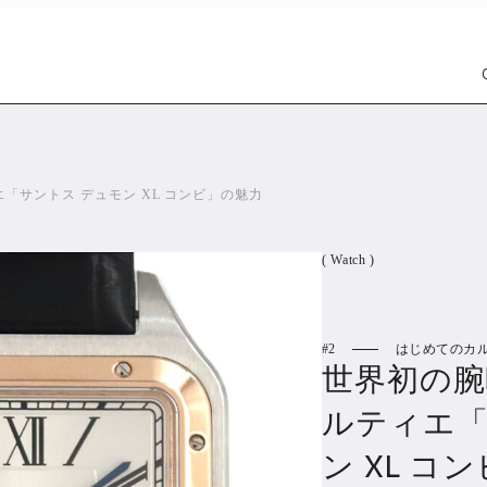
「サントス デュモン XL コンビ」の魅力
( Watch )
2
はじめてのカ
Car
Wat
世界初の腕
1305
ルティエ「
PR
ン XL コ