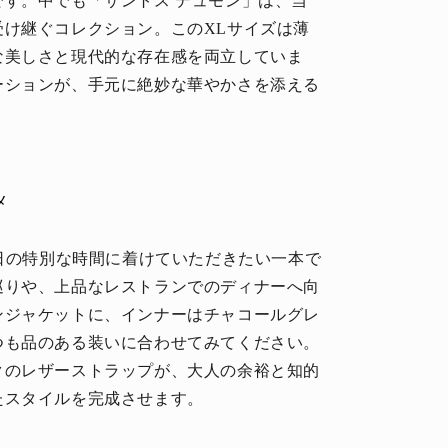
す。中でも「サントス デュモン」は、当
け継ぐコレクション。このXLサイズは薄
な美しさと現代的な存在感を両立していま
ーションが、手元に絶妙な華やかさを添える
メ
休日の特別な時間に着けていただきたい一本で
巡りや、上品なレストランでのディナーへ向
ンジャケットに、インナーはチャコールグレ
つも品のある装いに合わせてみてください。
クのレザーストラップが、大人の余裕と知的
たスタイルを完成させます。