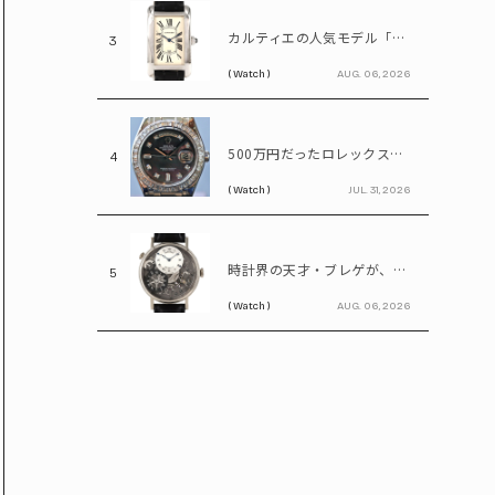
カルティエの人気モデル「タンク」の進化系。40代メンズが選びたい「タンクアメリカンLM WG」
3
( Watch )
AUG. 06, 2026
500万円だったロレックスが1,380万円に。プラチナ×ダイヤが輝く「パールマスター」
4
( Watch )
JUL. 31, 2026
時計界の天才・ブレゲが、スケルトン時計を贈った歴史上の人物は誰?
5
( Watch )
AUG. 06, 2026