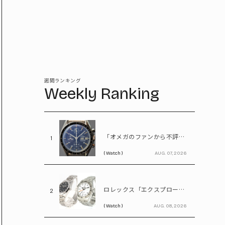
週間ランキング
Weekly Ranking
「オメガのファンから不評」わずか2年で生産終了も、今や380万円の希少モデル。“幻のスピードマスター”とは
1
( Watch )
AUG. 07, 2026
ロレックス「エクスプローラー」選びで迷ったら。「Ⅰ」と「Ⅱ」の違いをプロが解説
2
( Watch )
AUG. 08, 2026