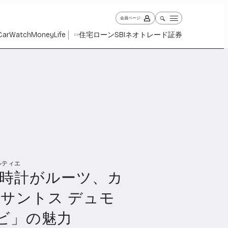
会員ページ
Car
Watch
Money
Life
住宅ローン
SBIネオトレード証券
PR
ルティエ
ch
Money
Life
時計がルーツ、カ
1031
1267
2344
サントス デュモ
ンビ」の魅力