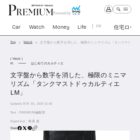
Powered by
Car
Watch
Money
Life
PR
住宅ロー
Top
Watch
文字盤から数字を消した、極限のミニマリズム「タンクマストドゥ
Car
Watch
Money
Life
( Watch )
1305
1031
1267
2344
はじめてのカルティエ
1
文字盤から数字を消した、極限のミニマ
PR
リズム「タンクマストドゥカルティエ
住宅ローン
LM」
365
SBIネオトレード証券
27
Updated JUN. 05, 2026 15:05
Text :
PREMIUM編集部
All Articles
Supervisor :
鳥居 真
Share
特集&連載記事