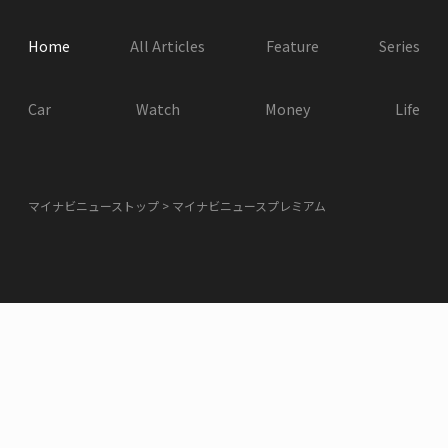
Home
All Articles
Feature
Series
Car
Watch
Money
Life
マイナビニューストップ
マイナビニュースプレミアム
サイトインフォメーション
お知らせ
利用規約
その他、お問い合わせ
個人情報の取り扱いについて