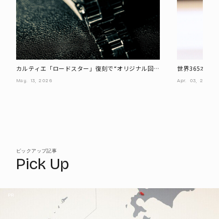
カルティエ「ロードスター」復刻で“オリジナル回
世界365本限
帰”が加速、旧モデルは争奪戦に?
ルティエの腕
May.
13,
2026
Apr.
03,
2026
ピックアップ記事
Pick Up
PR