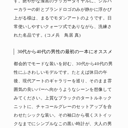
す。艶やかな漆黒のラッカーダイヤルに、シルバ
ーカラーの針とブランドロゴのみが静かに浮かび
上がる様は、まるでモダンアートのようです。日
常使いしやすいクォーツ式でありながら、洗練さ
れた名品です。(コメ兵 鳥居 真)
30代から40代の男性の最初の一本にオススメ
都会的でモードな装いを好む、30代から40代の男
性にふさわしいモデルです。たとえば休日の午
後、現代アートのギャラリーを巡り、そのまま雰
囲気の良いバーへ向かうようなシーンを想像して
みてください。上質なブラックのタートルネック
ニットに、チャコールグレーのセットアップを合
わせたシックな装い。その袖口から覗くストイッ
クなまでにシンプルなこの黒い時計が、大人の男