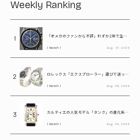
Weekly Ranking
「オメガのファンから不評」わずか2年で生産
1
終了も、今や380万円の希少モデル。“幻のス
Watch
Aug.
07,
2026
ピードマスター”とは
ロレックス「エクスプローラー」選びで迷った
2
ら。「Ⅰ」と「Ⅱ」の違いをプロが解説
Watch
Aug.
08,
2026
カルティエの人気モデル「タンク」の進化系。
3
40代メンズが選びたい「タンクアメリカンLM
Watch
Aug.
06,
2026
WG」