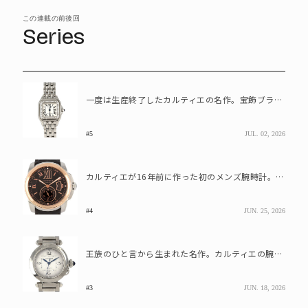
この連載の前後回
Series
一度は生産終了したカルティエの名作。宝飾ブランドのこだわりがつまった「ミニパンテール･ドゥ･カルティエ」
#5
JUL. 02, 2026
カルティエが16年前に作った初のメンズ腕時計。自社製ムーブメントを搭載した「カリブル」
#4
JUN. 25, 2026
王族のひと言から生まれた名作。カルティエの腕時計「パシャ」の知られざる物語
#3
JUN. 18, 2026