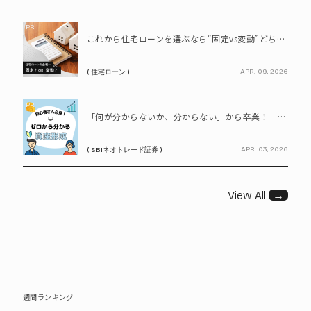
PR
これから住宅ローンを選ぶなら“固定vs変動”どちらが正解? 9割が利用したいと答えた「いま決めなくてもいい」ローンとは!?
APR. 09, 2026
( 住宅ローン )
PR
「何が分からないか、分からない」から卒業！ SBIネオトレード証券で学ぶ、はじめての資産形成
APR. 03, 2026
( SBIネオトレード証券 )
View All
→
週間ランキング