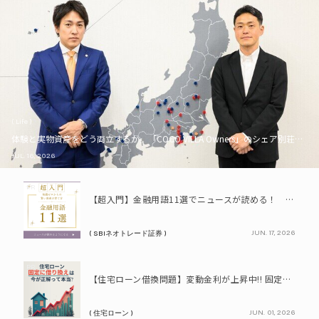
( Life )
体験と実物資産をどう両立するか。「COCO VILLA Owners」のシェア別荘とい
JUL. 16, 2026
PR
【超入門】金融用語11選でニュースが読める！ 知識ゼロからの賢い資産の育て方
JUN. 17, 2026
( SBIネオトレード証券 )
PR
【住宅ローン借換問題】変動金利が上昇中!! 固定に借り換えるなら今が正解って本当? シミュレーションで比較してみよう
JUN. 01, 2026
( 住宅ローン )