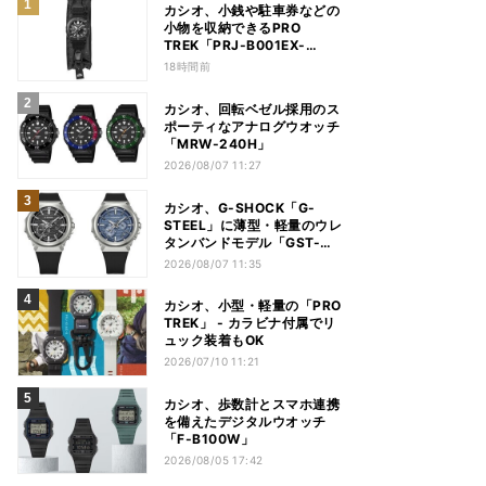
カシオ、小銭や駐車券などの
小物を収納できるPRO
TREK「PRJ-B001EX-
1JR」
18時間前
カシオ、回転ベゼル採用のス
ポーティなアナログウオッチ
「MRW-240H」
2026/08/07 11:27
カシオ、G-SHOCK「G-
STEEL」に薄型・軽量のウレ
タンバンドモデル「GST-
B1000」
2026/08/07 11:35
カシオ、小型・軽量の「PRO
TREK」 - カラビナ付属でリ
ュック装着もOK
2026/07/10 11:21
カシオ、歩数計とスマホ連携
を備えたデジタルウオッチ
「F-B100W」
2026/08/05 17:42