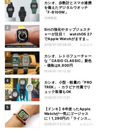
カシオ、歩数計とスマホ連携
を備えたデジタルウオッチ
「F-B100W」
15時間前
Siriの強化やタップジェスチ
ャーが注目！ watchOS 27
でApple Watchがますます
便利に
2026/07/30 06:00
レビュー
カシオ、レトロフューチャー
な「CASIO CLASSIC」新色
- 価格は8,800円
2026/07/10 12:32
カシオ、小型・軽量の「PRO
TREK」 - カラビナ付属でリ
ュック装着もOK
2026/07/10 11:21
【ドンキ】6年使ったApple
Watchが一気にゴージャス
に！1,290円の「ラインスト
ーンカバー」を使ってみた
2026/07/13 17:00
レビュー