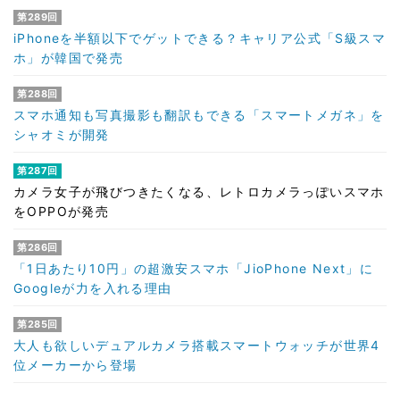
第289回
iPhoneを半額以下でゲットできる？キャリア公式「S級スマ
ホ」が韓国で発売
第288回
スマホ通知も写真撮影も翻訳もできる「スマートメガネ」を
シャオミが開発
第287回
カメラ女子が飛びつきたくなる、レトロカメラっぽいスマホ
をOPPOが発売
第286回
「1日あたり10円」の超激安スマホ「JioPhone Next」に
Googleが力を入れる理由
第285回
大人も欲しいデュアルカメラ搭載スマートウォッチが世界4
位メーカーから登場