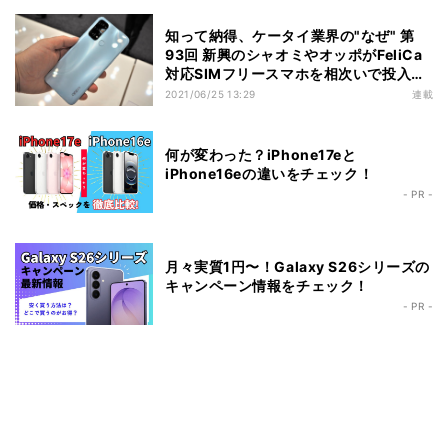
知って納得、ケータイ業界の"なぜ" 第
93回 新興のシャオミやオッポがFeliCa
対応SIMフリースマホを相次いで投入す
る事情
2021/06/25 13:29
連載
何が変わった？iPhone17eと
iPhone16eの違いをチェック！
- PR -
月々実質1円〜！Galaxy S26シリーズの
キャンペーン情報をチェック！
- PR -