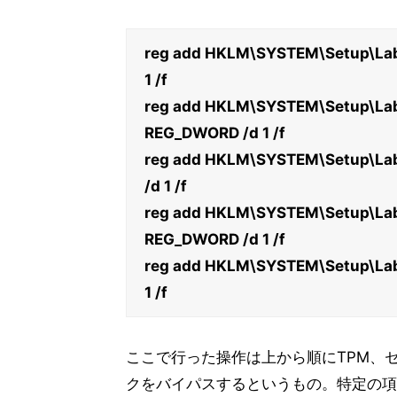
reg add HKLM\SYSTEM\Setup\Lab
1 /f
reg add HKLM\SYSTEM\Setup\Lab
REG_DWORD /d 1 /f
reg add HKLM\SYSTEM\Setup\La
/d 1 /f
reg add HKLM\SYSTEM\Setup\Lab
REG_DWORD /d 1 /f
reg add HKLM\SYSTEM\Setup\Lab
1 /f
ここで行った操作は上から順にTPM、
クをバイパスするというもの。特定の項