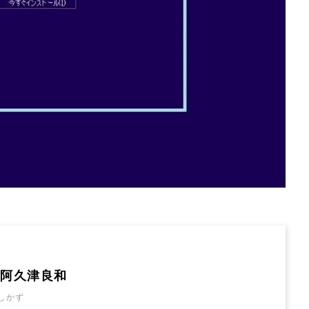
: 阿久津良和
しかず