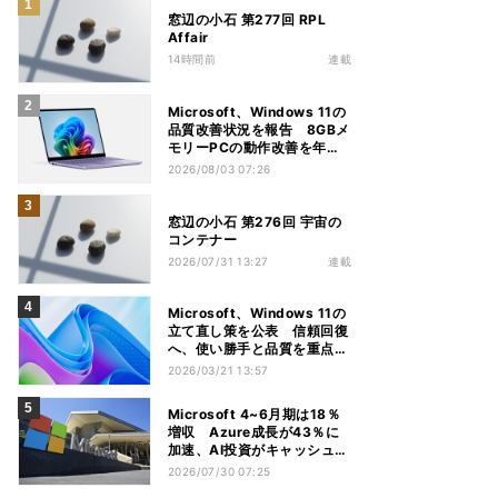
窓辺の小石 第277回 RPL
Affair
14時間前
連載
Microsoft、Windows 11の
品質改善状況を報告 8GBメ
モリーPCの動作改善を年内
推進
2026/08/03 07:26
窓辺の小石 第276回 宇宙の
コンテナー
2026/07/31 13:27
連載
Microsoft、Windows 11の
立て直し策を公表 信頼回復
へ、使い勝手と品質を重点改
善
2026/03/21 13:57
Microsoft 4~6月期は18％
増収 Azure成長が43％に
加速、AI投資がキャッシュフ
ロー圧迫
2026/07/30 07:25