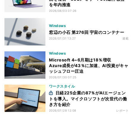
を年内推進
2026/08/03 07:26
Windows
窓辺の小石 第276回 宇宙のコンテナー
2026/07/31 13:27
連載
Windows
Microsoft 4~6月期は18％増収
Azure成長が43％に加速、AI投資がキャ
ッシュフロー圧迫
2026/07/30 07:25
ワークスタイル
日経225企業の87％がAIエージェン
トを導入。マイクロソフトが次世代の働
き方を紹介
2026/07/28 12:08
レポート