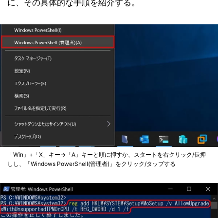
に、その具体的な手順を紹介する。
「Win」+「X」キー→「A」キーと順に押すか、スタートを右クリック/長押
しし、「Windows PowerShell(管理者)」をクリック/タップする