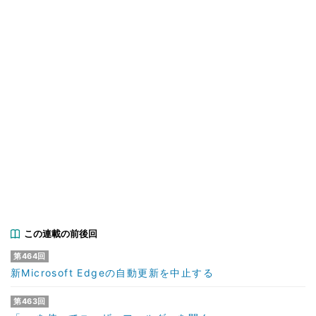
この連載の前後回
第464回
新Microsoft Edgeの自動更新を中止する
第463回