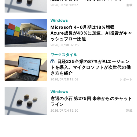
2026/07/31 13:27
連載
Windows
Microsoft 4~6月期は18％増収
Azure成長が43％に加速、AI投資がキャ
ッシュフロー圧迫
2026/07/30 07:25
ワークスタイル
日経225企業の87％がAIエージェン
トを導入。マイクロソフトが次世代の働
き方を紹介
2026/07/28 12:08
レポート
Windows
窓辺の小石 第275回 未来からのチャット
ライン
2026/07/24 15:50
連載