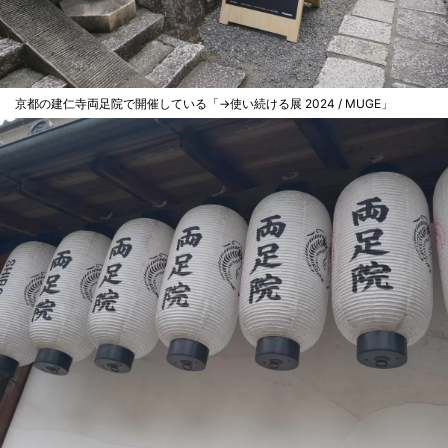
京都の建仁寺両足院で開催している「→使い続ける展 2024 / MUGE」