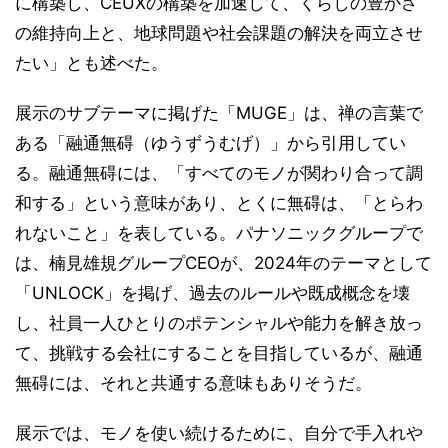
に構築し、CEUXの構築を加速して、くらしの豊かさ
の維持向上と、地球問題や社会課題の解決を両立させ
たい」とも述べた。
展示のサブテーマに掲げた「MUGE」は、禅の言葉で
ある「融通無碍（ゆうずうむげ）」から引用してい
る。融通無碍には、「すべてのモノが関わり合って調
和する」という意味があり、とくに無碍は、「とらわ
れないこと」を表している。パナソニックグループで
は、楠見雄規グループCEOが、2024年のテーマとして
「UNLOCK」を掲げ、過去のルールや既成概念を壊
し、社員一人ひとりのポテンシャルや能力を解き放っ
て、挑戦する会社にすることを目指しているが、融通
無碍には、それと共通する意味もありそうだ。
展示では、モノを使い続けるために、自分で手入れや