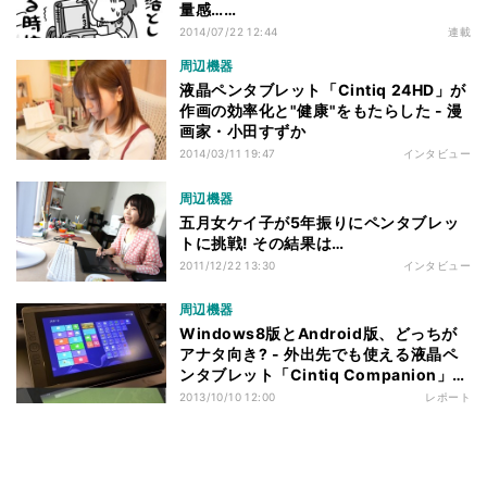
量感……
2014/07/22 12:44
連載
周辺機器
液晶ペンタブレット「Cintiq 24HD」が
作画の効率化と"健康"をもたらした - 漫
画家・小田すずか
2014/03/11 19:47
インタビュー
周辺機器
五月女ケイ子が5年振りにペンタブレッ
トに挑戦! その結果は…
2011/12/22 13:30
インタビュー
周辺機器
Windows8版とAndroid版、どっちが
アナタ向き? - 外出先でも使える液晶ペ
ンタブレット「Cintiq Companion」2
機種の情報まとめ
2013/10/10 12:00
レポート