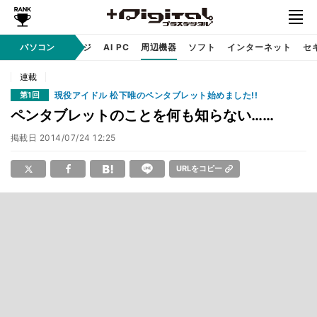
C
自作 / テクノロジ
パソコン
AI PC
周辺機器
ソフト
インターネット
セ
連載
現役アイドル 松下唯のペンタブレット始めました!!
第1回
ペンタブレットのことを何も知らない……
掲載日
2014/07/24 12:25
URLをコピー