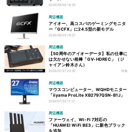
2026/08/06 16:35
周辺機器
アイオー、高コスパのゲーミングモニタ
ー「GCFX」に24.5型の新モデル
2026/08/05 19:27
周辺機器
【50周年のアイオーデータ】私の仕事に
は欠かせない相棒「GV-HDREC」（ジ
ャイアン鈴木さん）
2026/07/31 20:30
特集
周辺機器
マウスコンピューター、WQHDモニター
「iiyama ProLite XB2797QSN-B1J」
2026/07/30 11:17
周辺機器
ファーウェイ、Wi-Fi 7対応の
「HUAWEI WiFi BE3」に新色ブラック
を追加