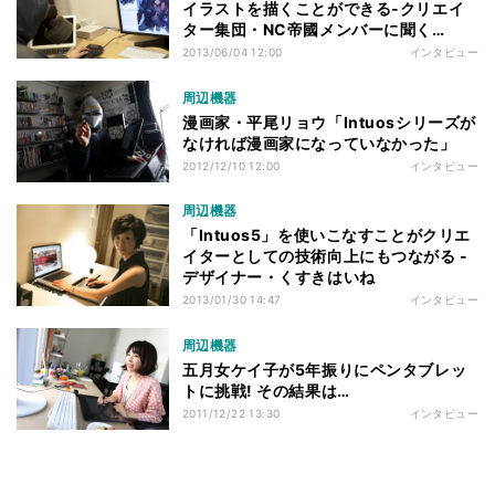
イラストを描くことができる-クリエイ
ター集団・NC帝國メンバーに聞く
「Intuos5」活用術
2013/06/04 12:00
インタビュー
周辺機器
漫画家・平尾リョウ「Intuosシリーズが
なければ漫画家になっていなかった」
2012/12/10 12:00
インタビュー
周辺機器
「Intuos5」を使いこなすことがクリエ
イターとしての技術向上にもつながる -
デザイナー・くすきはいね
2013/01/30 14:47
インタビュー
周辺機器
五月女ケイ子が5年振りにペンタブレッ
トに挑戦! その結果は…
2011/12/22 13:30
インタビュー