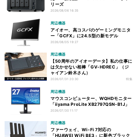
リーズ
2026/08/06 16:35
周辺機器
アイオー、高コスパのゲーミングモニタ
ー「GCFX」に24.5型の新モデル
2026/08/05 19:27
周辺機器
【50周年のアイオーデータ】私の仕事に
は欠かせない相棒「GV-HDREC」（ジ
ャイアン鈴木さん）
2026/07/31 20:30
特集
周辺機器
マウスコンピューター、WQHDモニター
「iiyama ProLite XB2797QSN-B1J」
2026/07/30 11:17
周辺機器
ファーウェイ、Wi-Fi 7対応の
「HUAWEI WiFi BE3」に新色ブラック