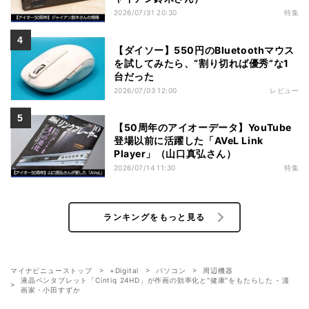
2026/07/31 20:30
特集
【ダイソー】550円のBluetoothマウス
を試してみたら、“割り切れば優秀”な1
台だった
2026/07/03 12:00
レビュー
【50周年のアイオーデータ】YouTube
登場以前に活躍した「AVeL Link
Player」（山口真弘さん）
2026/07/14 11:30
特集
ランキングをもっと見る
マイナビニューストップ
+Digital
パソコン
周辺機器
液晶ペンタブレット「Cintiq 24HD」が作画の効率化と"健康"をもたらした - 漫
画家・小田すずか