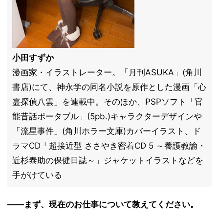
小田すずか
漫画家・イラストレーター。「月刊ASUKA」(角川
書店)にて、神永学の同名小説を原作とした漫画「心
霊探偵八雲」を連載中。そのほか、PSPソフト「官
能昔話ポータブル」(5pb.)キャラクターデザインや
「流星事件」(角川ホラー文庫)カバーイラスト、ド
ラマCD「超接近型 ささやき密着CD 5 ～養護教諭・
近杉泰助の保健日誌～」ジャケットイラストなどを
手がけている
――まず、現在のお仕事について教えてください。