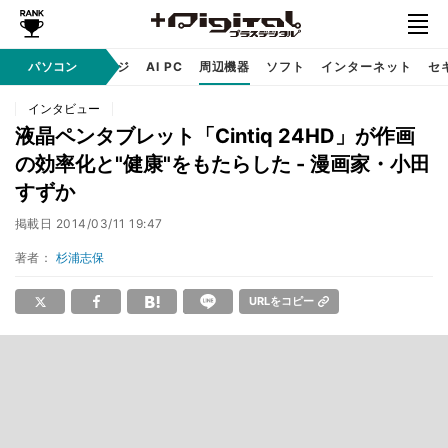
C
自作 / テクノロジ
パソコン
AI PC
周辺機器
ソフト
インターネット
セ
インタビュー
液晶ペンタブレット「Cintiq 24HD」が作画
の効率化と"健康"をもたらした - 漫画家・小田
すずか
掲載日
2014/03/11 19:47
著者：
杉浦志保
URLをコピー