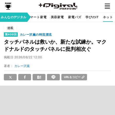
家族のデジタル
みんなのデジタル
スマート家電
美容家電
家電バズ
学びのIT
ネット
連載
カレー沢薫の時流漂流
第409回
タッチパネルは救いか、新たな試練か。マク
ドナルドのタッチパネルに批判相次ぐ
掲載日
2026/06/22 12:00
著者：
カレー沢薫
URLをコピー