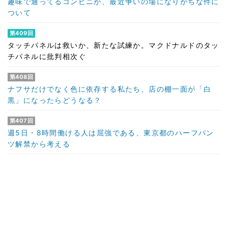
趣味で通ってるコンビニが、最近争いの場になりがちな件に
ついて
第409回
タッチパネルは救いか、新たな試練か。マクドナルドのタッ
チパネルに批判相次ぐ
第408回
ナフサだけでなく色に依存する私たち、店の棚一面が「白
黒」になったらどうなる？
第407回
週5日・8時間働ける人は屈強である、東京都のハーフパン
ツ解禁から考える