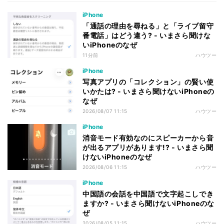
iPhone
「通話の理由を尋ねる」と「ライブ留守
番電話」はどう違う? - いまさら聞けな
いiPhoneのなぜ
11分前
ハウツー
iPhone
写真アプリの「コレクション」の賢い使
いかたは? - いまさら聞けないiPhoneの
なぜ
2026/08/07 11:15
ハウツー
iPhone
消音モード有効なのにスピーカーから音
が出るアプリがあります!? - いまさら聞
けないiPhoneのなぜ
2026/08/06 11:15
ハウツー
iPhone
中国語の会話を中国語で文字起こしでき
ますか? - いまさら聞けないiPhoneのな
ぜ
2026/08/05 11:15
ハウツー