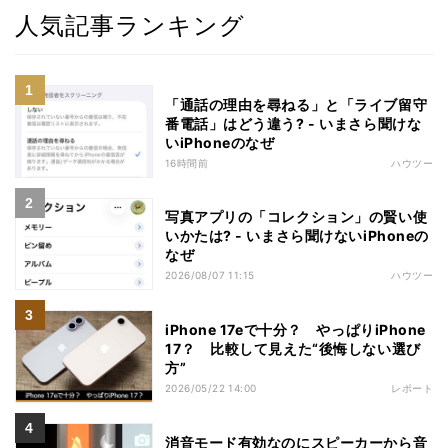
人気記事ランキング
「通話の理由を尋ねる」と「ライブ留守
番電話」はどう違う? - いまさら聞けな
いiPhoneのなぜ
16時間前
ハウツー
写真アプリの「コレクション」の賢い使
いかたは? - いまさら聞けないiPhoneの
なぜ
2026/08/07 11:15
ハウツー
iPhone 17eで十分？ やっぱりiPhone
17？ 比較して見えた“後悔しない選び
方”
2026/05/22 14:00
レポート
消音モード有効なのにスピーカーから音