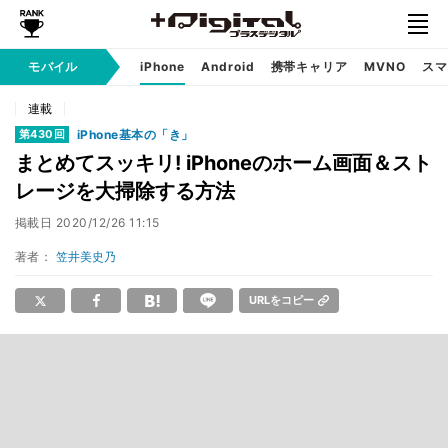
モバイル
iPhone
Android
携帯キャリア
MVNO
スマ
連載
iPhone基本の「き」
第430回
まとめてスッキリ! iPhoneのホーム画面＆スト
レージを大掃除する方法
掲載日
2020/12/26 11:15
著者：
笠井美史乃
URLをコピー