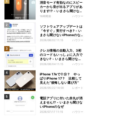
消音モード有効なのにスピー
カーから音が出るアプリがあ
ります!? - いまさら聞けない
iPhoneのなぜ
16時間前
ハウツー
ソフトウェアアップデートは
「今すぐ」実行すべき? - い
まさら聞けないiPhoneのな
ぜ
2026/08/02 11:15
ハウツー
クレカ情報の自動入力、3桁
のコードもいっしょに入力で
きない? - いまさら聞けない
iPhoneのなぜ
2026/08/04 11:15
ハウツー
iPhone 17eで十分？ やっ
ぱりiPhone 17？ 比較して
見えた“後悔しない選び方”
2026/05/22 14:00
レポート
電話アプリに付いた赤丸が消
えません!? - いまさら聞けな
いiPhoneのなぜ
2026/07/17 11:15
ハウツー