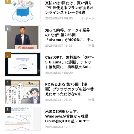
支払いは1回だけ、買い切り
で生涯使えるプランがあるオ
ンラインストレージ4選
2026/08/08 06:00
レポート
知って納得、ケータイ業界
の"なぜ" 第226回
「ahamo」が40GBに、中容
量帯のキャンペーン競争激化
2026/08/07 16:36
連載
の背景に携帯各社の“迷い”あ
り
ChatGPT、無料版を「GPT-
5.6 Luna」に刷新、チャッ
ト無制限に 有料版のSolも
精度向上
2026/08/07 06:20
PCあるある 第75回 【漫
画】ブラウザのタブを並べ替
えたかっただけなのに
2026/07/31 08:00
連載
米国OS利用シェア、
Windowsが首位から後退
Linux初の10％超 - AIエージ
ェントが影響か
2026/08/04 12:50