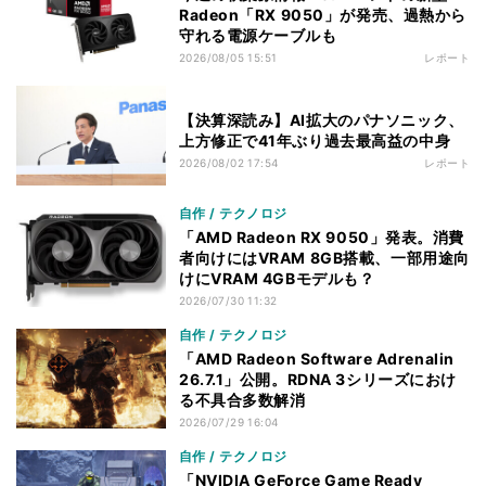
Radeon「RX 9050」が発売、過熱から
守れる電源ケーブルも
2026/08/05 15:51
レポート
【決算深読み】AI拡大のパナソニック、
上方修正で41年ぶり過去最高益の中身
2026/08/02 17:54
レポート
自作 / テクノロジ
「AMD Radeon RX 9050」発表。消費
者向けにはVRAM 8GB搭載、一部用途向
けにVRAM 4GBモデルも？
2026/07/30 11:32
自作 / テクノロジ
「AMD Radeon Software Adrenalin
26.7.1」公開。RDNA 3シリーズにおけ
る不具合多数解消
2026/07/29 16:04
自作 / テクノロジ
「NVIDIA GeForce Game Ready