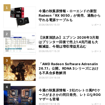
今週の秋葉原情報 - ローエンドの新型
Radeon「RX 9050」が発売、過熱から
守れる電源ケーブルも
2026/08/05 15:51
レポート
【決算深読み】エプソン 2026年3月期
はプリンター回復で売上1.4兆円超も大
幅減益、今期は増収増益見込む
2026/05/07 15:31
レポート
「AMD Radeon Software Adrenalin
26.7.1」公開。RDNA 3シリーズにおけ
る不具合多数解消
2026/07/29 16:04
今週の秋葉原情報 - 2社のレトロ風PCケ
ースがまさかの同日発売、レトロなROG
マザーも登場
2026/07/16 18:35
レポート