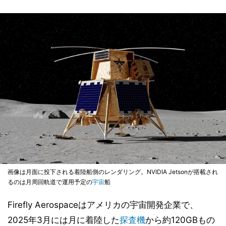
画像は月面に投下される着陸船側のレンダリング。NVIDIA Jetsonが搭載され
るのは月周回軌道で運用予定の
宇宙
船
Firefly Aerospaceはアメリカの宇宙開発企業で、
2025年3月には月に着陸した
探査機
から約120GBもの