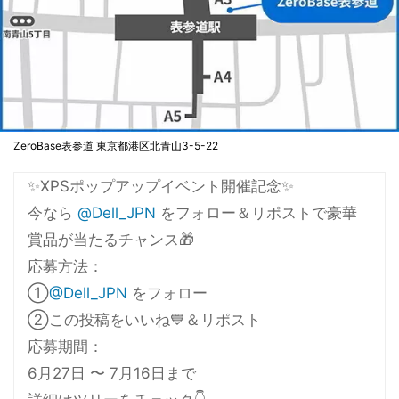
ZeroBase表参道 東京都港区北青山3-5-22
✨XPSポップアップイベント開催記念✨​
今なら
@Dell_JPN
をフォロー＆リポストで豪華
賞品が当たるチャンス🎁​
応募方法：​
①
@Dell_JPN
をフォロー​
②この投稿をいいね💙＆リポスト​
応募期間：​
6月27日 〜 7月16日まで​