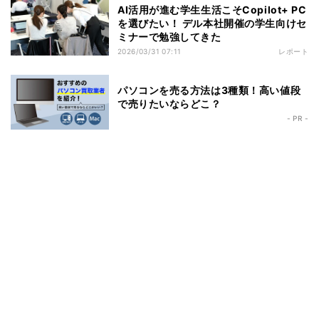
AI活用が進む学生生活こそCopilot+ PC
を選びたい！ デル本社開催の学生向けセ
ミナーで勉強してきた
2026/03/31 07:11
レポート
パソコンを売る方法は3種類！高い値段
で売りたいならどこ？
- PR -