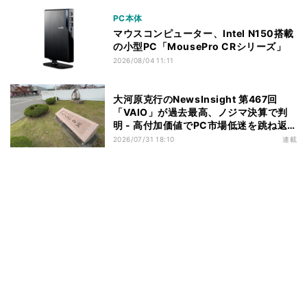
PC本体
マウスコンピューター、Intel N150搭載
の小型PC「MousePro CRシリーズ」
2026/08/04 11:11
大河原克行のNewsInsight 第467回
「VAIO」が過去最高、ノジマ決算で判
明 - 高付加価値でPC市場低迷を跳ね返
す
2026/07/31 18:10
連載