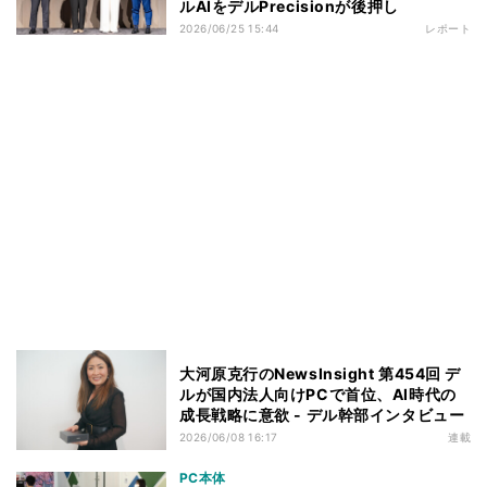
ルAIをデルPrecisionが後押し
2026/06/25 15:44
レポート
大河原克行のNewsInsight 第454回 デ
ルが国内法人向けPCで首位、AI時代の
成長戦略に意欲 - デル幹部インタビュー
2026/06/08 16:17
連載
PC本体