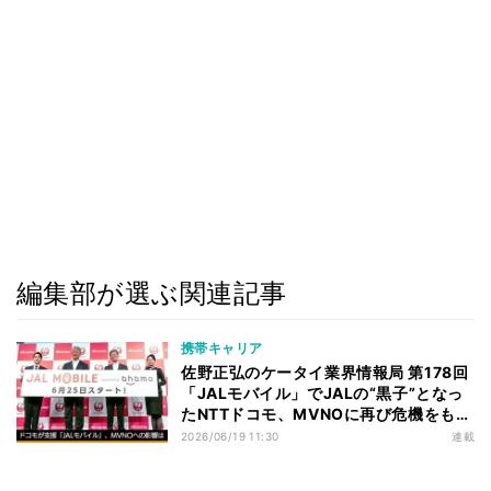
編集部が選ぶ関連記事
携帯キャリア
佐野正弘のケータイ業界情報局 第178回
「JALモバイル」でJALの“黒子”となっ
たNTTドコモ、MVNOに再び危機をもた
らすのか？
2026/06/19 11:30
連載