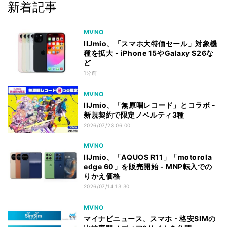
新着記事
MVNO
IIJmio、「スマホ大特価セール」対象機
種を拡大 - iPhone 15やGalaxy S26な
ど
1分前
MVNO
IIJmio、「無原唱レコード」とコラボ -
新規契約で限定ノベルティ3種
2026/07/23 06:00
MVNO
IIJmio、「AQUOS R11」「motorola
edge 60」を販売開始 - MNP転入での
りかえ価格
2026/07/14 13:30
MVNO
マイナビニュース、スマホ・格安SIMの