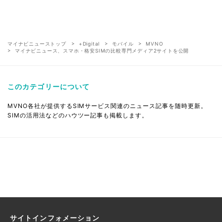
マイナビニューストップ
+Digital
モバイル
MVNO
マイナビニュース、スマホ・格安SIMの比較専門メディア2サイトを公開
このカテゴリーについて
MVNO各社が提供するSIMサービス関連のニュース記事を随時更新。
SIMの活用法などのハウツー記事も掲載します。
サイトインフォメーション