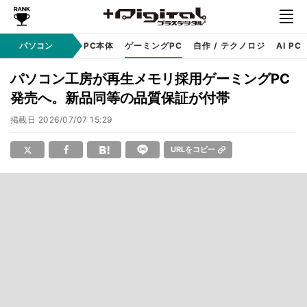
ndows
パソコン
アップル
PC本体
ゲーミングPC
自作 / テクノロジ
AI PC
パソコン工房が再生メモリ採用ゲーミングPC
発売へ。新品同等の品質保証が付帯
掲載日
2026/07/07 15:29
URLをコピー