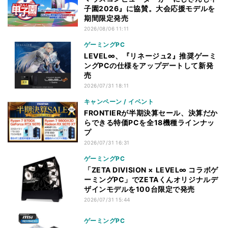
子園2026』に協賛。大会応援モデルを
期間限定発売
2026/08/06 11:11
ゲーミングPC
LEVEL∞、『リネージュ2』推奨ゲーミ
ングPCの仕様をアップデートして新発
売
2026/07/31 18:11
キャンペーン / イベント
FRONTIERが半期決算セール、決算だか
らできる特価PCを全18機種ラインナッ
プ
2026/07/31 16:31
ゲーミングPC
「ZETA DIVISION × LEVEL∞ コラボゲ
ーミングPC」でZETAくんオリジナルデ
ザインモデルを100台限定で発売
2026/07/31 15:44
ゲーミングPC