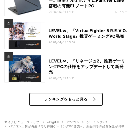
ー。薄型アルミボディにPanther Lake
搭載の有機ELノートPC
2026/05/31 15:11
レビュー
LEVEL∞、『Virtua Fighter 5 R.E.V.O.
World Stage』推奨ゲーミングPC発売
2026/04/03 13:57
LEVEL∞、『リネージュ2』推奨ゲーミ
ングPCの仕様をアップデートして新発
売
2026/07/31 18:11
ランキングをもっと見る
マイナビニューストップ
+Digital
パソコン
ゲーミングPC
パソコン工房が再生メモリ採用ゲーミングPC発売へ。新品同等の品質保証が付帯