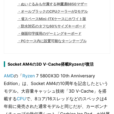
ぬいぐるみも付属する神鷹凛B850マザー
オールブラックのCPUクーラーが2モデル
省スペースMini-ITXケースにホワイト版
防水対応のタフな60%サイズキーボード
側面印字採用のゲーミングキーボード
PCケース内に設置可能なターンテーブル
Socket AM4の3D V-Cache搭載Ryzenが復活
AMD
の「
Ryzen
7 5800X3D 10th Anniversary
Edition」は、Socket AM4の10周年を記念したという
モデル。大容量キャッシュ技術「3D V-Cache」を搭
載する
CPU
で、8コア/16スレッドなどのスペックは4
年前に発売された通常モデルと同じだが、カーボンナ