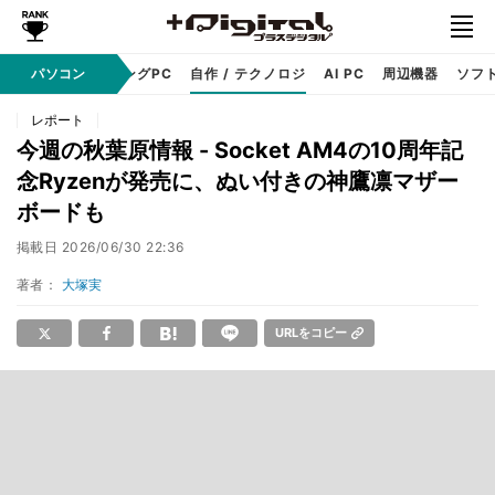
PC本体
パソコン
ゲーミングPC
自作 / テクノロジ
AI PC
周辺機器
ソフ
レポート
今週の秋葉原情報 - Socket AM4の10周年記
念Ryzenが発売に、ぬい付きの神鷹凛マザー
ボードも
掲載日
2026/06/30 22:36
著者：
大塚実
URLをコピー