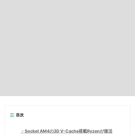
目次
Socket AM4の3D V-Cache搭載Ryzenが復活