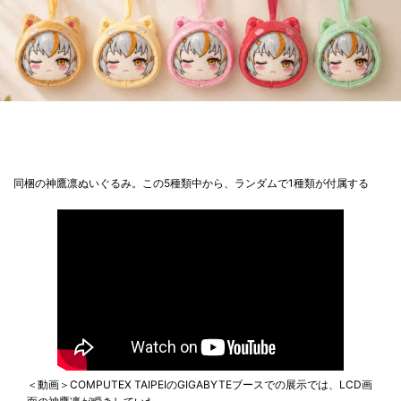
同梱の神鷹凛ぬいぐるみ。この5種類中から、ランダムで1種類が付属する
＜動画＞COMPUTEX TAIPEIのGIGABYTEブースでの展示では、LCD画