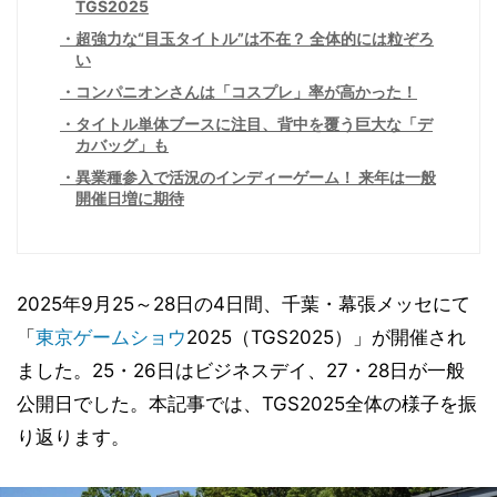
TGS2025
超強力な“目玉タイトル”は不在？ 全体的には粒ぞろ
い
コンパニオンさんは「コスプレ」率が高かった！
タイトル単体ブースに注目、背中を覆う巨大な「デ
カバッグ」も
異業種参入で活況のインディーゲーム！ 来年は一般
開催日増に期待
2025年9月25～28日の4日間、千葉・幕張メッセにて
「
東京ゲームショウ
2025（TGS2025）」が開催され
ました。25・26日はビジネスデイ、27・28日が一般
公開日でした。本記事では、TGS2025全体の様子を振
り返ります。