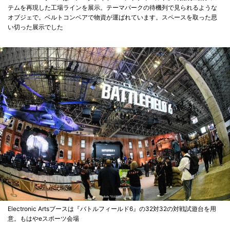
テムを再現した工場ラインを展示。テーマパークの待機列で見られるような
オブジェで。ベルトコンベアで物資が運ばれています。スペースを取った思
い切った展示でした
Electronic Artsブースは『バトルフィールド6』の32対32の対戦試遊台を用
意。もはやeスポーツ会場