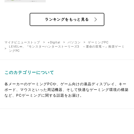
ランキングをもっと見る
マイナビニューストップ
+Digital
パソコン
ゲーミングPC
LEVEL∞、『モンスターハンターストーリーズ3 ～運命の双竜～』推奨ゲーミ
ングPC
このカテゴリーについて
各メーカーのゲーミングPCや、ゲーム向けの液晶ディスプレイ、キー
ボード、マウスといった周辺機器、そして快適なゲーミング環境の構築
など、PCゲーミングに関する話題をお届け。