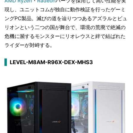
AMD
Ryzen
・
Radeon
パーツを採用して高い性能を実
現し、ユニットコムが独自に動作検証を行ったゲーミ
ングPC製品。滅びの道を辿りつつあるアズラルとビュ
リオンという二つの国が舞台で、環境の荒廃で絶滅の
危機に瀕するモンスターにリオレウスと絆で結ばれた
ライダーが対峙する。
LEVEL-M8AM-R96X-DEX-MHS3