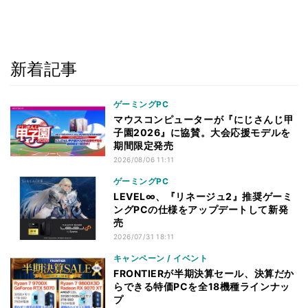
新着記事
ゲーミングPC
マウスコンピューターが『にじさんじ甲
子園2026』に協賛。大会応援モデルを
期間限定発売
2026/08/06 11:11
ゲーミングPC
LEVEL∞、『リネージュ2』推奨ゲーミ
ングPCの仕様をアップデートして新発
売
2026/07/31 18:11
キャンペーン / イベント
FRONTIERが半期決算セール、決算だか
らできる特価PCを全18機種ラインナッ
プ