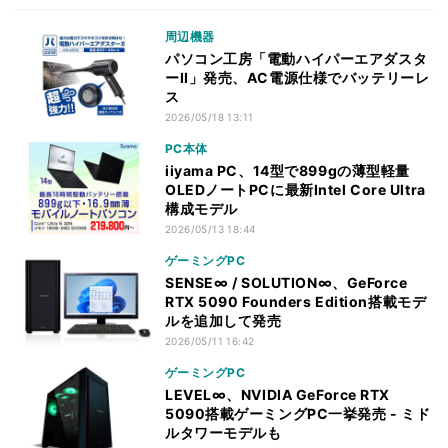
周辺機器
パソコン工房「電動ハイパーエアダスタ
ーII」発売、AC電源仕様でバッテリーレ
ス
2026/05/18 13:11
PC本体
iiyama PC、14型で899gの薄型軽量
OLEDノートPCに最新Intel Core Ultra
構成モデル
2026/05/13 18:44
ゲーミングPC
SENSE∞ / SOLUTION∞、GeForce
RTX 5090 Founders Edition搭載モデ
ルを追加して発売
2026/05/11 16:42
ゲーミングPC
LEVEL∞、NVIDIA GeForce RTX
5090搭載ゲーミングPC一挙発売 - ミド
ルタワーモデルも