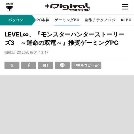
ndows
パソコン
アップル
PC本体
ゲーミングPC
自作 / テクノロジ
AI PC
LEVEL∞、『モンスターハンターストーリー
ズ3 ～運命の双竜～』推奨ゲーミングPC
掲載日
2026/06/01 13:17
URLをコピー