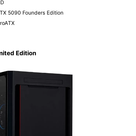
SD
5090 Founders Edition
oATX
ted Edition