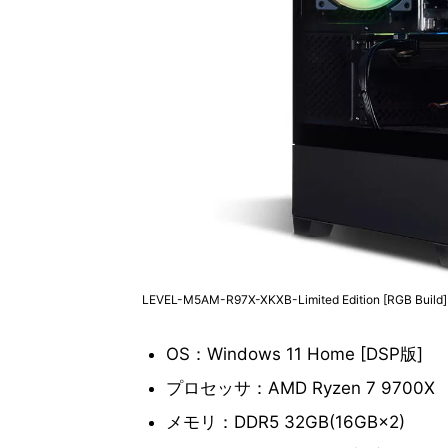
LEVEL-M5AM-R97X-XKXB-Limited Edition [RGB Build]
OS：Windows 11 Home [DSP版]
プロセッサ：AMD Ryzen 7 9700X
メモリ：DDR5 32GB(16GB×2)