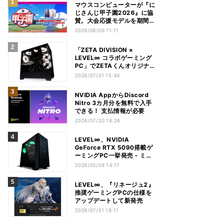
マウスコンピューターが『に
じさんじ甲子園2026』に協
賛。大会応援モデルを期間限
定発売
2026/08/06 11:11
「ZETA DIVISION ×
LEVEL∞ コラボゲーミング
PC」でZETAくんオリジナル
デザインモデルを100台限定
2026/07/31 15:44
で発売
NVIDIA AppからDiscord
Nitro 3カ月分を無料で入手
できる！ 支払情報が必要
2026/07/30 16:26
LEVEL∞、NVIDIA
GeForce RTX 5090搭載ゲ
ーミングPC一挙発売 - ミド
ルタワーモデルも
2026/05/08 14:17
LEVEL∞、『リネージュ2』
推奨ゲーミングPCの仕様を
アップデートして新発売
2026/07/31 18:11