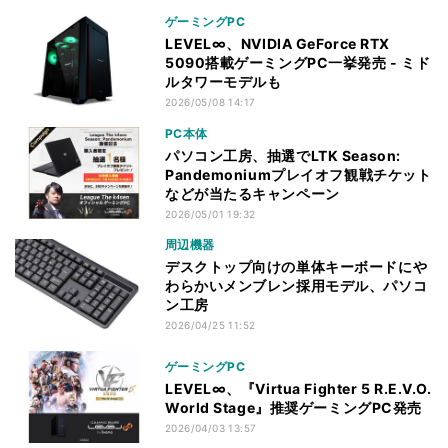
ゲーミングPC
LEVEL∞、NVIDIA GeForce RTX
5090搭載ゲーミングPC一挙発売 - ミド
ルタワーモデルも
2026/05/08 14:17
PC本体
パソコン工房、抽選でLTK Season:
Pandemoniumプレイオフ観戦チケット
などが当たるキャンペーン
2026/05/01 19:32
周辺機器
デスクトップ向けの単体キーボードにや
わらかいメンブレン採用モデル、パソコ
ン工房
2026/04/25 11:52
ゲーミングPC
LEVEL∞、『Virtua Fighter 5 R.E.V.O.
World Stage』推奨ゲーミングPC発売
2026/04/03 13:57