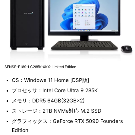
SENSE-F189-LC285K-XKX-Limited Edition
OS：Windows 11 Home [DSP版]
プロセッサ：Intel Core Ultra 9 285K
メモリ：DDR5 64GB(32GB×2)
ストレージ：2TB NVMe対応 M.2 SSD
グラフィックス：GeForce RTX 5090 Founders
Edition