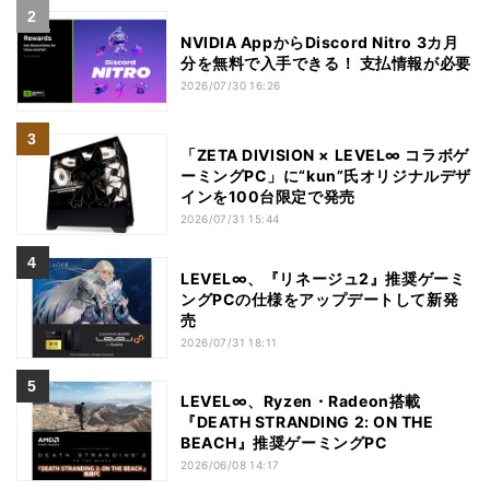
NVIDIA AppからDiscord Nitro 3カ月
分を無料で入手できる！ 支払情報が必要
2026/07/30 16:26
「ZETA DIVISION × LEVEL∞ コラボゲ
ーミングPC」に“kun”氏オリジナルデザ
インを100台限定で発売
2026/07/31 15:44
LEVEL∞、『リネージュ2』推奨ゲーミ
ングPCの仕様をアップデートして新発
売
2026/07/31 18:11
LEVEL∞、Ryzen・Radeon搭載
『DEATH STRANDING 2: ON THE
BEACH』推奨ゲーミングPC
2026/06/08 14:17