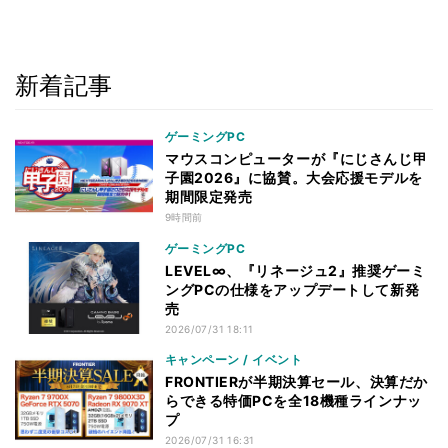
新着記事
ゲーミングPC
マウスコンピューターが『にじさんじ甲
子園2026』に協賛。大会応援モデルを
期間限定発売
9時間前
ゲーミングPC
LEVEL∞、『リネージュ2』推奨ゲーミ
ングPCの仕様をアップデートして新発
売
2026/07/31 18:11
キャンペーン / イベント
FRONTIERが半期決算セール、決算だか
らできる特価PCを全18機種ラインナッ
プ
2026/07/31 16:31