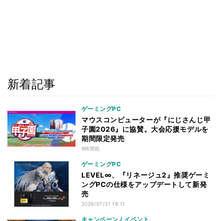
新着記事
ゲーミングPC
マウスコンピューターが『にじさんじ甲
子園2026』に協賛。大会応援モデルを
期間限定発売
9時間前
ゲーミングPC
LEVEL∞、『リネージュ2』推奨ゲーミ
ングPCの仕様をアップデートして新発
売
2026/07/31 18:11
キャンペーン / イベント