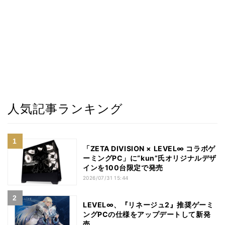
人気記事ランキング
「ZETA DIVISION × LEVEL∞ コラボゲ
ーミングPC」に“kun”氏オリジナルデザ
インを100台限定で発売
2026/07/31 15:44
LEVEL∞、『リネージュ2』推奨ゲーミ
ングPCの仕様をアップデートして新発
売