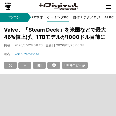
ndows
パソコン
アップル
PC本体
ゲーミングPC
自作 / テクノロジ
AI PC
Valve、「Steam Deck」を米国などで最大
46%値上げ、1TBモデルが1000ドル目前に
掲載日
2026/05/28 06:23
更新日
2026/05/28 06:28
著者：
Yoichi Yamashita
URLをコピー