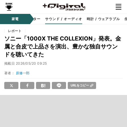
コーダー
家電
プロジェクター
サウンド / オーディオ
時計 / ウェアラブル
レポート
ソニー「1000X THE COLLEXION」発表。金
属と合皮で上品さを演出、豊かな独自サウン
ドを聴いてきた
掲載日
2026/05/20 09:25
著者：
原修一郎
URLをコピー