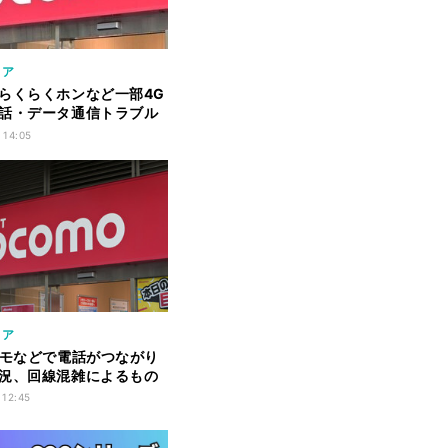
リア
らくらくホンなど一部4G
話・データ通信トラブル
停波に伴う不具合
 14:05
リア
コモなどで電話がつながり
況、回線混雑によるもの
 12:45