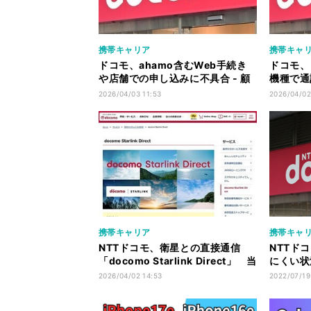
携帯キャリア
携帯キャ
ドコモ、ahamo含むWeb手続き
ドコモ、
や店舗での申し込みに不具合 - 顧
機種で通
客システムで障害
- 3G
2026/04/03 11:53
2026/04/02
携帯キャリア
携帯キャ
NTTドコモ、衛星との直接通信
NTTド
「docomo Starlink Direct」 当
にくい状
面無料、ahamoも対象
か
2026/04/02 14:53
2022/07/19