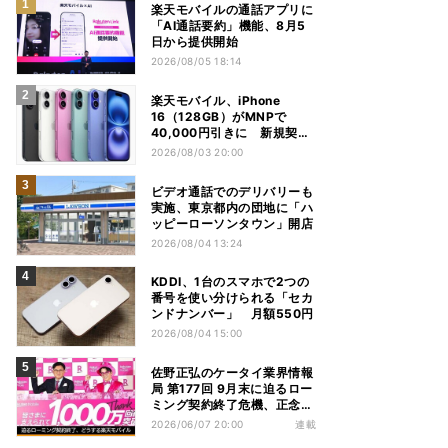
楽天モバイルの通話アプリに
「AI通話要約」機能、8月5
日から提供開始
2026/08/05 18:14
楽天モバイル、iPhone
16（128GB）がMNPで
40,000円引きに 新規契約
でも40,000ポイントを還元
2026/08/03 20:00
ビデオ通話でのデリバリーも
実施、東京都内の団地に「ハ
ッピーローソンタウン」開店
2026/08/04 13:24
KDDI、1台のスマホで2つの
番号を使い分けられる「セカ
ンドナンバー」 月額550円
2026/08/04 15:00
佐野正弘のケータイ業界情報
局 第177回 9月末に迫るロー
ミング契約終了危機、正念場
を迎える楽天モバイルはどう
2026/06/07 20:00
連載
動く？