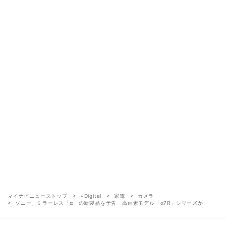
マイナビニューストップ
+Digital
家電
カメラ
ソニー、ミラーレス「α」の新製品を予告 高画素モデル「α7R」シリーズか