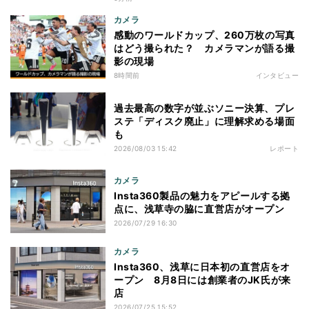
カメラ
感動のワールドカップ、260万枚の写真
はどう撮られた？ カメラマンが語る撮
影の現場
8時間前
インタビュー
過去最高の数字が並ぶソニー決算、プレ
ステ「ディスク廃止」に理解求める場面
も
2026/08/03 15:42
レポート
カメラ
Insta360製品の魅力をアピールする拠
点に、浅草寺の脇に直営店がオープン
2026/07/29 16:30
カメラ
Insta360、浅草に日本初の直営店をオ
ープン 8月8日には創業者のJK氏が来
店
2026/07/25 15:52