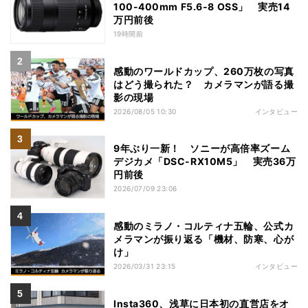
100-400mm F5.6-8 OSS」 実売14
万円前後
19時間前
感動のワールドカップ、260万枚の写真
はどう撮られた？ カメラマンが語る撮
影の現場
2026/08/05 10:30
インタビュー
9年ぶり一新！ ソニーが高倍率ズーム
デジカメ「DSC-RX10M5」 実売36万
円前後
2026/07/09 23:06
感動のミラノ・コルティナ五輪、公式カ
メラマンが振り返る「機材、防寒、心が
け」
2026/03/31 23:15
インタビュー
Insta360、浅草に日本初の直営店をオ