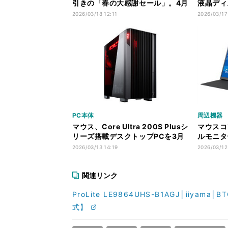
引きの「春の大感謝セール」。4月
液晶ディス
8日まで
XB3294
2026/03/18 12:11
2026/03/17
PC本体
周辺機器
マウス、Core Ultra 200S Plusシ
マウスコ
リーズ搭載デスクトップPCを3月
ルモニター「
27日発売
B1J」発
2026/03/13 14:19
2026/03/12
関連リンク
ProLite LE9864UHS-B1AGJ│i
式】