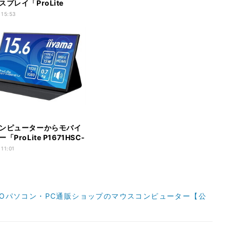
プレイ「ProLite
UHSCP-B1J」
 15:53
ンピューターからモバイ
ProLite P1671HSC-
売。USB-C 1本で接続
 11:01
iyama│BTOパソコン・PC通販ショップのマウスコンピューター【公