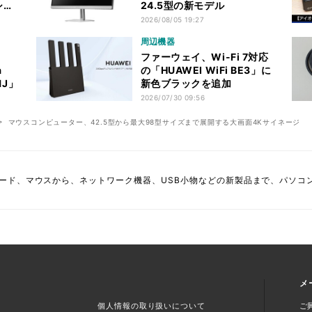
」シリ
24.5型の新モデル
2026/08/05 19:27
周辺機器
ファーウェイ、Wi-Fi 7対応
a
の「HUAWEI WiFi BE3」に
B1J」
新色ブラックを追加
2026/07/30 09:56
マウスコンピューター、42.5型から最大98型サイズまで展開する大画面4Kサイネージ
ード、マウスから、ネットワーク機器、USB小物などの新製品まで、パソコ
メ
個人情報の取り扱いについて
ご