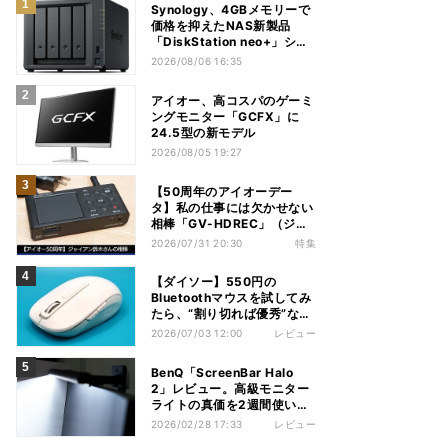
Synology、4GBメモリーで
価格を抑えたNAS新製品
「DiskStation neo+」シリ
ーズ
2026/08/06 16:35
アイオー、高コスパのゲーミ
ングモニター「GCFX」に
24.5型の新モデル
2026/08/05 19:27
【50周年のアイオーデー
タ】私の仕事には欠かせない
相棒「GV-HDREC」（ジャ
イアン鈴木さん）
2026/07/31 20:30
特集
【ダイソー】550円の
Bluetoothマウスを試してみ
たら、“割り切れば優秀”な1
台だった
2026/07/03 12:00
レビュー
BenQ「ScreenBar Halo
2」レビュー。高級モニター
ライトの真価を2週間使い込
んで体感する
2026/02/28 17:33
レビュー