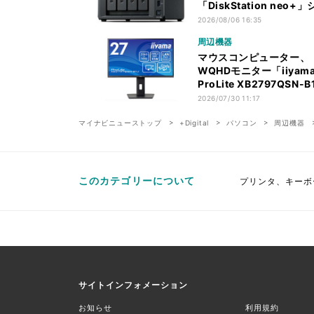
「DiskStation neo+
ーズ
2026/08/06 16:35
周辺機器
マウスコンピューター、
WQHDモニター「iiyam
ProLite XB2797QSN-
2026/07/30 11:17
マイナビニューストップ
+Digital
パソコン
周辺機器
このカテゴリーについて
プリンタ、キーボ
サイトインフォメーション
お知らせ
利用規約