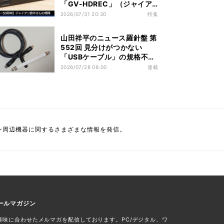
「GV-HDREC」（ジャイア
ン鈴木さん）
2026/07/31 20:30
特集
山田祥平のニュース羅針盤 第
552回 見分けがつかない
「USBケーブル」の規格不一
致、右往左往する前に
2026/07/28 06:00
連載
ン周辺機器に関するさまざまな情報を発信。
ールマガジン
興味に合わせたメルマガを配信しております。PC/デジタル、ワ