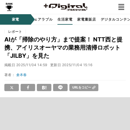
オーディオ
家電
時計 / ウェアラブル
生活家電
家電量販店
デジタルコンテ
レポート
AIが「掃除のやり方」まで提案！ NTT西と提
携、アイリスオーヤマの業務用清掃ロボット
「JILBY」を見た
掲載日
2025/11/04 14:59
更新日
2025/11/04 15:16
著者：
倉本春
URLをコピー