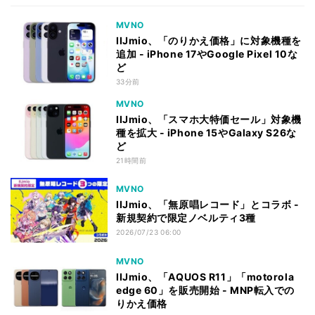
MVNO
IIJmio、「のりかえ価格」に対象機種を
追加 - iPhone 17やGoogle Pixel 10な
ど
33分前
MVNO
IIJmio、「スマホ大特価セール」対象機
種を拡大 - iPhone 15やGalaxy S26な
ど
21時間前
MVNO
IIJmio、「無原唱レコード」とコラボ -
新規契約で限定ノベルティ3種
2026/07/23 06:00
MVNO
IIJmio、「AQUOS R11」「motorola
edge 60」を販売開始 - MNP転入での
りかえ価格