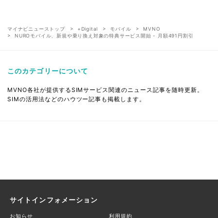
マイナビニューストップ
+Digital
モバイル
MVNO
NUROモバイル、新規や乗り換え対象の特典サービス開始 - 月額491円割引
このカテゴリーについて
MVNO各社が提供するSIMサービス関連のニュース記事を随時更新。
SIMの活用法などのハウツー記事も掲載します。
サイトインフォメーション
お知らせ
利用規約